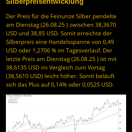
Silberpreisentwicklung
Der Preis für die Feinunze Silber pendelte
am Dienstag (26.08.25 ) zwischen 38,3670
USD und 38,85 USD. Somit erreichte der
Silberpreis eine Handelsspanne von 0,49
USD oder 1,2706 % im Tagesverlauf. Der
letzte Preis am Dienstag (26.08.25 ) ist mit
38,6135 USD im Vergleich zum Vortag
(38,5610 USD) leicht höher. Somit beläuft
sich das Plus auf 0,14% oder 0,0525 USD.