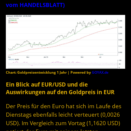
vom HANDELSBLATT)
Chart: Goldpreisentwicklung 1 Jahr | Powered by
GOYAX.de
Ein Blick auf EUR/USD und die
Auswirkungen auf den Goldpreis in EUR
Der Preis für den Euro hat sich im Laufe des
Dienstags ebenfalls leicht verteuert (0,0026
USD). Im Vergleich zum Vortag (1,1620 USD)