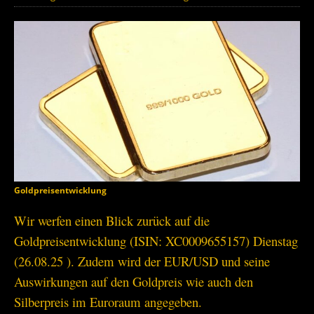
Goldpreisentwicklung
Wir werfen einen Blick zurück auf die
Goldpreisentwicklung (ISIN: XC0009655157) Dienstag
(26.08.25 ). Zudem wird der EUR/USD und seine
Auswirkungen auf den Goldpreis wie auch den
Silberpreis im Euroraum angegeben.