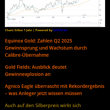
Chart: Silber 1 Jahr | Powered by
GOYAX.de
Equinox Gold: Zahlen Q2 2025
Gewinnsprung und Wachstum durch
Calibre-Übernahme
Gold Fields: Ausblick deutet
Gewinnexplosion an
Agnico Eagle überrascht mit Rekordergebnis
– was Anleger jetzt wissen müssen
Auch auf den Silberpreis wirkt sich