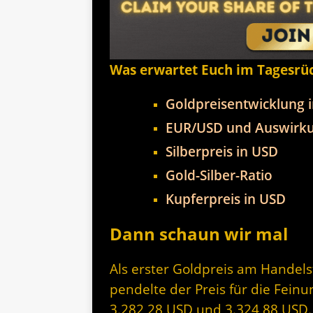
Was erwartet Euch im Tagesrü
Goldpreisentwicklung 
EUR/USD und Auswirku
Silberpreis in USD
Gold-Silber-Ratio
Kupferpreis in USD
Dann schaun wir mal
Als erster Goldpreis am Handel
pendelte der Preis für die Fein
3.282,28 USD und 3.324,88 USD. 