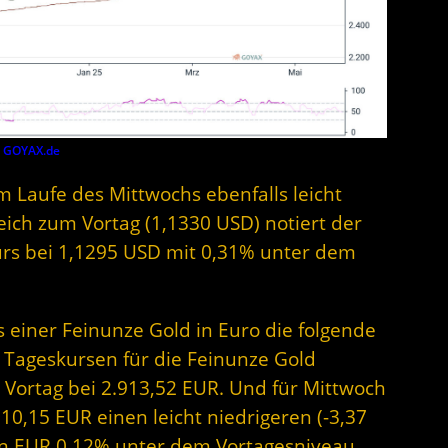
y
GOYAX.de
im Laufe des Mittwochs ebenfalls leicht
gleich zum Vortag (1,1330 USD) notiert der
urs bei 1,1295 USD mit 0,31% unter dem
s einer Feinunze Gold in Euro die folgende
 Tageskursen für die Feinunze Gold
 Vortag bei 2.913,52 EUR. Und für Mittwoch
910,15 EUR einen leicht niedrigeren (-3,37
s in EUR 0,12% unter dem Vortagesniveau.