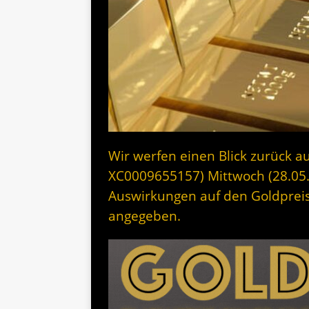
Wir werfen einen Blick zurück au
XC0009655157) Mittwoch (28.05
Auswirkungen auf den Goldpreis
angegeben.