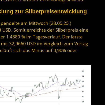
lung zur Silberpreisentwicklung
r pendelte am Mittwoch (28.05.25 )
USD. Somit erreichte der Silberpreis eine
r 1,4889 % im Tagesverlauf. Der letzte
st mit 32,9660 USD im Vergleich zum Vortag
beläuft sich das Minus auf 0,90% oder