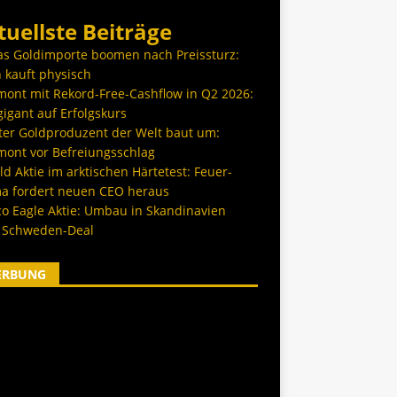
tuellste Beiträge
as Goldimporte boomen nach Preissturz:
 kauft physisch
ont mit Rekord-Free-Cashflow in Q2 2026:
igant auf Erfolgskurs
ter Goldproduzent der Welt baut um:
ont vor Befreiungsschlag
d Aktie im arktischen Härtetest: Feuer-
a fordert neuen CEO heraus
co Eagle Aktie: Umbau in Skandinavien
 Schweden-Deal
ERBUNG