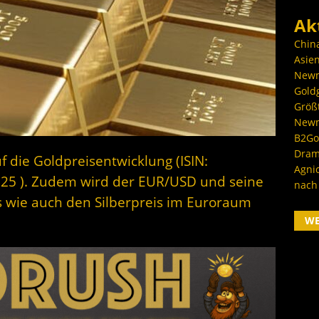
Ak
Chin
Asien
Newm
Goldg
Größ
Newm
B2Gol
Dram
f die Goldpreisentwicklung (ISIN:
Agni
.25 ). Zudem wird der EUR/USD und seine
nach
 wie auch den Silberpreis im Euroraum
W