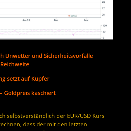
 Unwetter und Sicherheitsvorfälle
 Reichweite
ng setzt auf Kupfer
 Goldpreis kaschiert
sich selbstverständlich der EUR/USD Kurs
rechnen, dass der mit den letzten