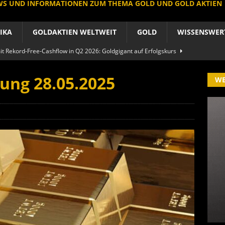
EWS UND INFORMATIONEN ZUM THEMA GOLD UND GOLD AKTIEN
IKA
GOLDAKTIEN WELTWEIT
GOLD
WISSENSWER
 Rekord-Free-Cashflow in Q2 2026: Goldgigant auf Erfolgskurs
A
ung 28.05.2025
W
produzent der Welt baut um: Newmont vor Befreiungsschlag
A
 im arktischen Härtetest: Feuer-Drama fordert neuen CEO heraus
RIKA
le Aktie: Umbau in Skandinavien nach Schweden-Deal
A
importe boomen nach Preissturz: Asien kauft physisch
GOLD