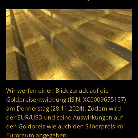
Wir werfen einen Blick zurück auf die
Goldpreisentwicklung (ISIN: XC0009655157)
am Donnerstag (28.11.2024). Zudem wird
der EUR/USD und seine Auswirkungen auf
den Goldpreis wie auch den Silberpreis im
Euroraum angegeben.