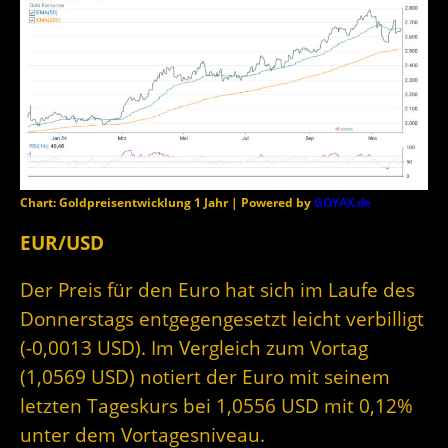
Chart: Goldpreisentwicklung 1 Jahr | Powered by
GOYAX.de
EUR/USD
Der Preis für den Euro hat sich im Laufe des
Donnerstags entgegengesetzt leicht verbilligt
(-0,0013 USD). Im Vergleich zum Vortag
(1,0569 USD) notiert der Euro mit seinem
letzten Tageskurs bei 1,0556 USD mit 0,12%
unter dem Vortagesniveau.