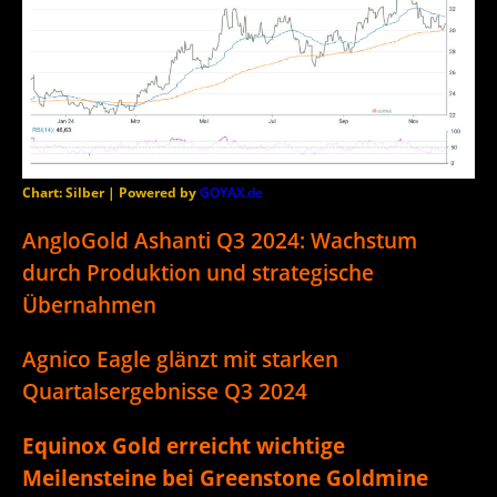
Chart: Silber | Powered by
GOYAX.de
AngloGold Ashanti Q3 2024: Wachstum
durch Produktion und strategische
Übernahmen
Agnico Eagle glänzt mit starken
Quartalsergebnisse Q3 2024
Equinox Gold erreicht wichtige
Meilensteine bei Greenstone Goldmine