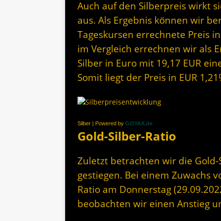
Auch auf den Silberpreis wirkt 
aus. Als Ergebnis können wir be
Tageskursen errechnete Preis in
im Vergleich errechnen wir als E
Silber in Euro mit 19,17 EUR ein
Somit liegt der Preis in EUR 1,
Silber | Powered by
GOYAX.de
Gold-Silber-Ratio
Zuletzt betrachten wir die Gold-Si
gestiegen. Bei einem Zuwachs vo
Ratio am Donnerstag (29.09.2022
beobachten wir einen Anstieg u