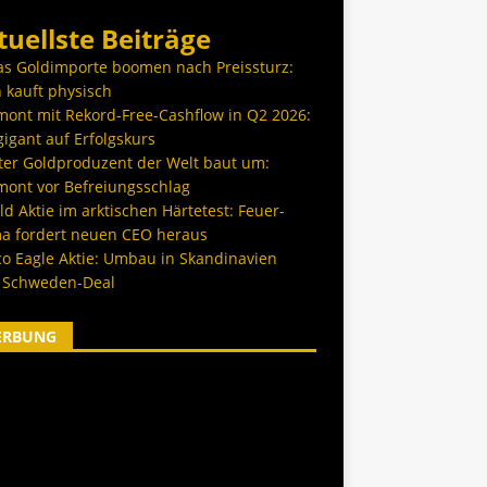
tuellste Beiträge
as Goldimporte boomen nach Preissturz:
 kauft physisch
ont mit Rekord-Free-Cashflow in Q2 2026:
igant auf Erfolgskurs
ter Goldproduzent der Welt baut um:
ont vor Befreiungsschlag
d Aktie im arktischen Härtetest: Feuer-
a fordert neuen CEO heraus
co Eagle Aktie: Umbau in Skandinavien
 Schweden-Deal
ERBUNG