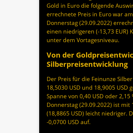
Gold in Euro die folgende Auswi
errechnete Preis in Euro war am
Donnerstag (29.09.2022) errechn
einen niedrigeren (-13,73 EUR) K
unter dem Vortagesniveau.
Von der Goldpreisentwi
Silberpreisentwicklung
Der Preis für die Feinunze Silb
18,5030 USD und 18,9005 USD geh
Spanne von 0,40 USD oder 2,15 
Donnerstag (29.09.2022) ist mit
(18,8865 USD) leicht niedriger. 
-0,0700 USD auf.