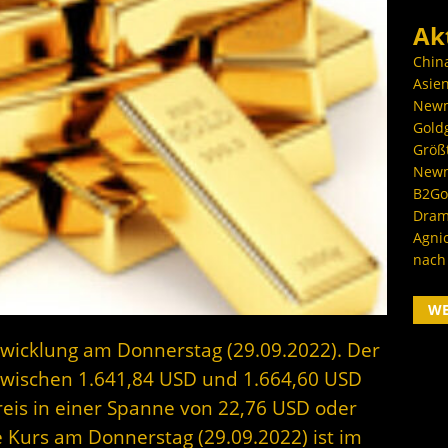
Ak
Chin
Asien
Newm
Goldg
Größ
Newm
B2Gol
Dram
Agni
nach
W
twicklung am Donnerstag (29.09.2022). Der
 zwischen 1.641,84 USD und 1.664,60 USD
reis in einer Spanne von 22,76 USD oder
e Kurs am Donnerstag (29.09.2022) ist im