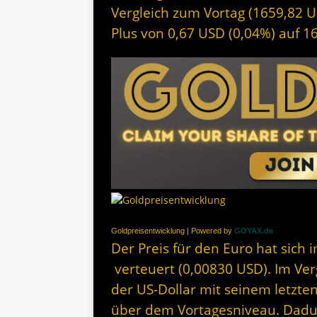
Vergleich zum Vortag (1659,82 US
Plus von 0,67 USD (0,04%) auf 1
Goldpreisentwicklung | Powered by
GOYAX.de
Der Preis für den Euro hat sich
verteuert (0,00830 USD). Im Ver
der US-Dollar mit seinem letzte
über dem Vortagesniveau. Dadurc