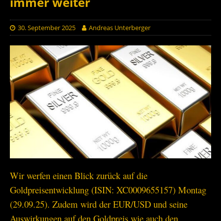
immer weiter
30. September 2025
Andreas Unterberger
Wir werfen einen Blick zurück auf die
Goldpreisentwicklung (ISIN: XC0009655157) Montag
(29.09.25). Zudem wird der EUR/USD und seine
Auswirkungen auf den Goldpreis wie auch den