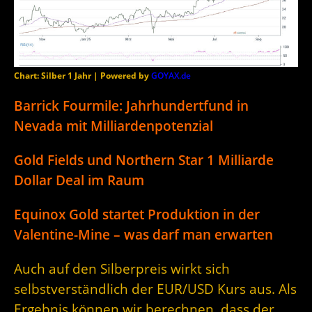
Chart: Silber 1 Jahr | Powered by
GOYAX.de
Barrick Fourmile: Jahrhundertfund in
Nevada mit Milliardenpotenzial
Gold Fields und Northern Star 1 Milliarde
Dollar Deal im Raum
Equinox Gold startet Produktion in der
Valentine-Mine – was darf man erwarten
Auch auf den Silberpreis wirkt sich
selbstverständlich der EUR/USD Kurs aus. Als
Ergebnis können wir berechnen, dass der