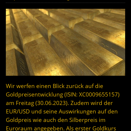
Wir werfen einen Blick zurück auf die
Goldpreisentwicklung (ISIN: XC0009655157)
am Freitag (30.06.2023). Zudem wird der
EUR/USD und seine Auswirkungen auf den
Goldpreis wie auch den Silberpreis im
Euroraum angegeben. Als erster Goldkurs