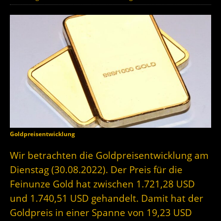
Goldpreisentwicklung
Wir betrachten die Goldpreisentwicklung am
Dienstag (30.08.2022). Der Preis für die
Feinunze Gold hat zwischen 1.721,28 USD
und 1.740,51 USD gehandelt. Damit hat der
Goldpreis in einer Spanne von 19,23 USD