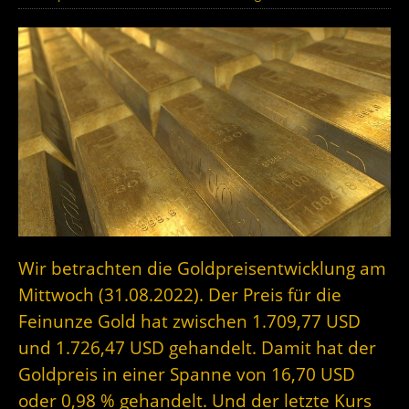
Wir betrachten die Goldpreisentwicklung am
Mittwoch (31.08.2022). Der Preis für die
Feinunze Gold hat zwischen 1.709,77 USD
und 1.726,47 USD gehandelt. Damit hat der
Goldpreis in einer Spanne von 16,70 USD
oder 0,98 % gehandelt. Und der letzte Kurs