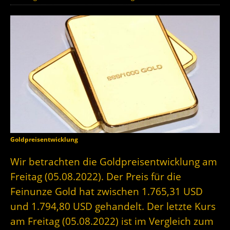
Goldpreisentwicklung
Wir betrachten die Goldpreisentwicklung am
Freitag (05.08.2022). Der Preis für die
Feinunze Gold hat zwischen 1.765,31 USD
und 1.794,80 USD gehandelt. Der letzte Kurs
am Freitag (05.08.2022) ist im Vergleich zum