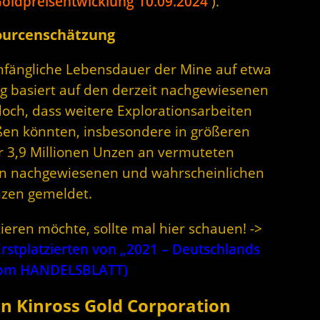
oldpreisentwicklung 10.09.2024
).
ourcenschätzung
nfängliche Lebensdauer der Mine auf etwa
ng basiert auf den derzeit nachgewiesenen
doch, dass weitere Explorationsarbeiten
eßen könnten, insbesondere in größeren
er 3,9 Millionen Unzen an vermuteten
den nachgewiesenen und wahrscheinlichen
nzen gemeldet.
ieren möchte, sollte mal hier schauen! ->
stplatzierten von „2021 – Deutschlands
 vom HANDELSBLATT)
 Kinross Gold Corporation