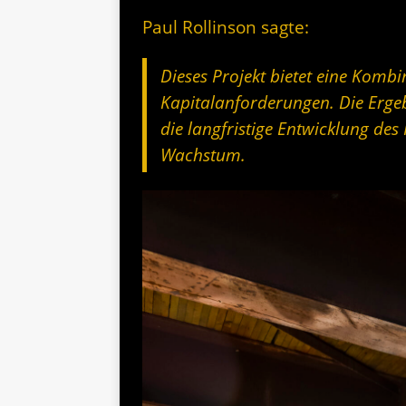
Paul Rollinson sagte:
Dieses Projekt bietet eine Kom
Kapitalanforderungen. Die Ergeb
die langfristige Entwicklung des
Wachstum.