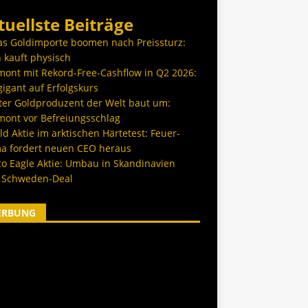
tuellste Beiträge
as Goldimporte boomen nach Preissturz:
 kauft physisch
ont mit Rekord-Free-Cashflow in Q2 2026:
igant auf Erfolgskurs
ter Goldproduzent der Welt baut um:
ont vor Befreiungsschlag
d Aktie im arktischen Härtetest: Feuer-
a fordert neuen CEO heraus
co Eagle Aktie: Umbau in Skandinavien
 Schweden-Deal
ERBUNG