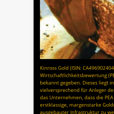
Kinross Gold (ISIN: CA496902404
Wirtschaftlichkeitsbewertung (PE
bekannt gegeben. Dieses liegt i
vielversprechend für Anleger d
das Unternehmen, dass die PEA d
erstklassige, margenstarke Gold
ausgebauter Infrastruktur zu w