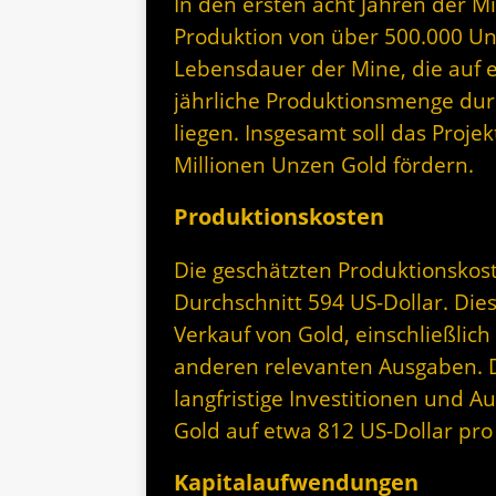
In den ersten acht Jahren der Mi
Produktion von über 500.000 Un
Lebensdauer der Mine, die auf et
jährliche Produktionsmenge dur
liegen. Insgesamt soll das Proj
Millionen Unzen Gold fördern.
Produktionskosten
Die geschätzten Produktionskos
Durchschnitt 594 US-Dollar. Die
Verkauf von Gold, einschließli
anderen relevanten Ausgaben. Die
langfristige Investitionen und 
Gold auf etwa 812 US-Dollar pro
Kapitalaufwendungen