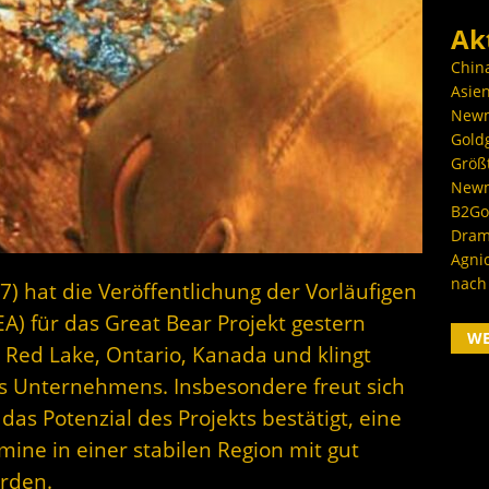
Ak
Chin
Asien
Newm
Goldg
Größ
Newm
B2Gol
Dram
Agni
nach
7) hat die Veröffentlichung der Vorläufigen
A) für das Great Bear Projekt gestern
W
n Red Lake, Ontario, Kanada und klingt
es Unternehmens. Insbesondere freut sich
as Potenzial des Projekts bestätigt, eine
mine in einer stabilen Region mit gut
erden.