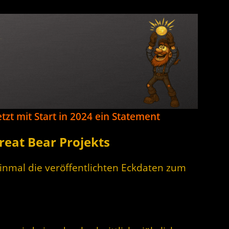
tzt mit Start in 2024 ein Statement
reat Bear Projekts
inmal die veröffentlichten Eckdaten zum