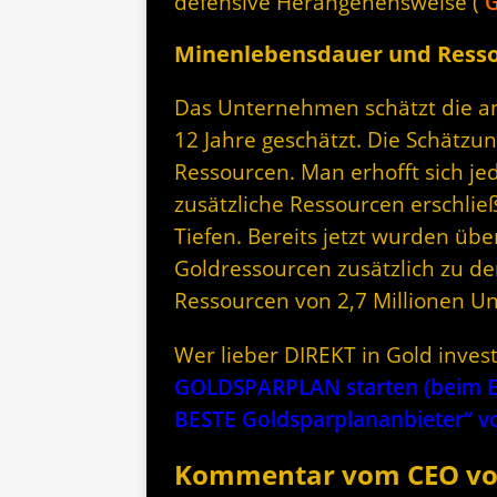
defensive Herangehensweise (
G
Minenlebensdauer und Ress
Das Unternehmen schätzt die a
12 Jahre geschätzt. Die Schätzu
Ressourcen. Man erhofft sich je
zusätzliche Ressourcen erschli
Tiefen. Bereits jetzt wurden üb
Goldressourcen zusätzlich zu 
Ressourcen von 2,7 Millionen U
Wer lieber DIREKT in Gold invest
GOLDSPARPLAN starten (beim Er
BESTE Goldsparplananbieter“
Kommentar vom CEO von