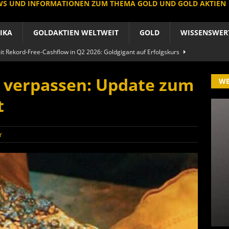
EWS UND INFORMATIONEN ZUM THEMA GOLD UND GOLD AKTIEN
IKA
GOLDAKTIEN WELTWEIT
GOLD
WISSENSWER
 Rekord-Free-Cashflow in Q2 2026: Goldgigant auf Erfolgskurs
A
t verpassen: Update zum
W
produzent der Welt baut um: Newmont vor Befreiungsschlag
t
A
 im arktischen Härtetest: Feuer-Drama fordert neuen CEO heraus
r
RIKA
le Aktie: Umbau in Skandinavien nach Schweden-Deal
A
importe boomen nach Preissturz: Asien kauft physisch
GOLD