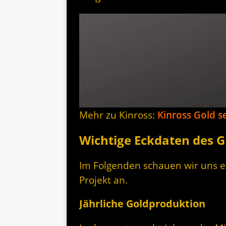
Mehr zu Kinross:
Kinross Gold se
Wichtige Eckdaten des G
Im Folgenden schauen wir uns e
Projekt an.
Jährliche Goldproduktion