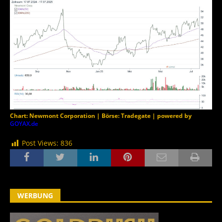
Chart: Newmont Corporation | Börse: Tradegate | powered by
GOYAX.de
Post Views:
836
WERBUNG