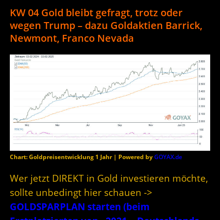
KW 04 Gold bleibt gefragt, trotz oder
wegen Trump – dazu Goldaktien Barrick,
Newmont, Franco Nevada
Chart: Goldpreisentwicklung 1 Jahr | Powered by
GOYAX.de
Wer jetzt DIREKT in Gold investieren möchte,
sollte unbedingt hier schauen ->
GOLDSPARPLAN starten (beim