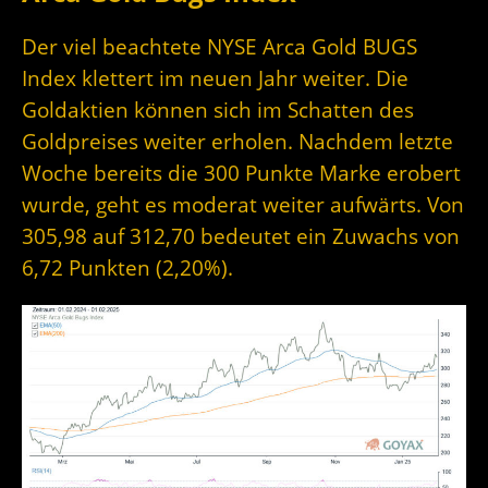
Der viel beachtete NYSE Arca Gold BUGS
Index klettert im neuen Jahr weiter. Die
Goldaktien können sich im Schatten des
Goldpreises weiter erholen. Nachdem letzte
Woche bereits die 300 Punkte Marke erobert
wurde, geht es moderat weiter aufwärts. Von
305,98 auf 312,70 bedeutet ein Zuwachs von
6,72 Punkten (2,20%).