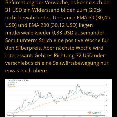
Befürchtung der Vorwoche, es könne sich bei
31 USD ein Widerstand bilden zum Glück
nicht bewahrheitet. Und auch EMA 50 (30,45
USD) und EMA 200 (30,12 USD) liegen
mittlerweile wieder 0,33 USD auseinander.
Somit unterm Strich eine positive Woche für
den Silberpreis. Aber nächste Woche wird
interessant. Geht es Richtung 32 USD oder
verschiebt sich eine Seitwärtsbewegung nur
etwas nach oben?