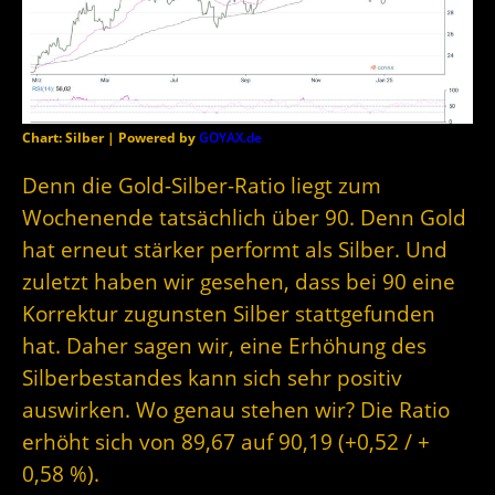
Chart: Silber | Powered by
GOYAX.de
Denn die Gold-Silber-Ratio liegt zum
Wochenende tatsächlich über 90. Denn Gold
hat erneut stärker performt als Silber. Und
zuletzt haben wir gesehen, dass bei 90 eine
Korrektur zugunsten Silber stattgefunden
hat. Daher sagen wir, eine Erhöhung des
Silberbestandes kann sich sehr positiv
auswirken. Wo genau stehen wir? Die Ratio
erhöht sich von 89,67 auf 90,19 (+0,52 / +
0,58 %).