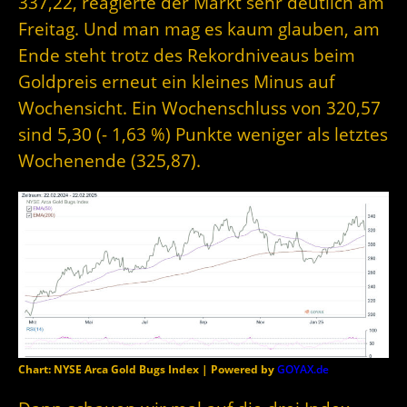
337,22, reagierte der Markt sehr deutlich am
Freitag. Und man mag es kaum glauben, am
Ende steht trotz des Rekordniveaus beim
Goldpreis erneut ein kleines Minus auf
Wochensicht. Ein Wochenschluss von 320,57
sind 5,30 (- 1,63 %) Punkte weniger als letztes
Wochenende (325,87).
Chart: NYSE Arca Gold Bugs Index | Powered by
GOYAX.de