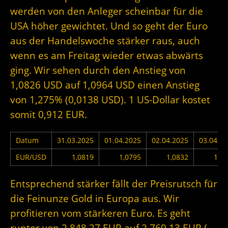
werden von den Anleger scheinbar für die
USA höher gewichtet. Und so geht der Euro
aus der Handelswoche stärker raus, auch
wenn es am Freitag wieder etwas abwärts
ging. Wir sehen durch den Anstieg von
1,0826 USD auf 1,0964 USD einen Anstieg
von 1,275% (0,0138 USD). 1 US-Dollar kostet
somit 0,912 EUR.
Datum
31.03.2025
01.04.2025
02.04.2025
03.04.2
EUR/USD
1,0819
1,0795
1,0832
1,1
Entsprechend stärker fällt der Preisrutsch für
die Feinunze Gold in Europa aus. Wir
profitieren vom stärkeren Euro. Es geht
runter von 2.848,27 EUR auf 2.769,13 EUR (-