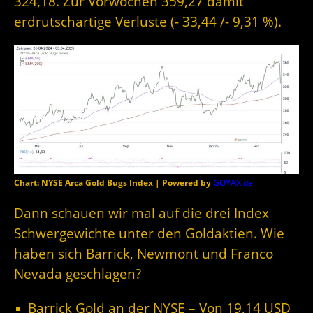
324,18. Zur Vorwochen 359,27 damit
erdrutschartige Verluste (- 33,44 /- 9,31 %).
Chart: NYSE Arca Gold Bugs Index | Powered by
GOYAX.de
Dann schauen wir mal auf die drei Index
Schwergewichte unter den Goldaktien. Wie
haben sich Barrick, Newmont und Franco
Nevada geschlagen?
Barrick Gold an der NYSE – Von 19,14 USD