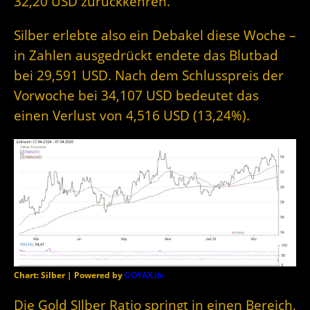
32,20 USD zurückkehren.
Silber erlebte also ein Debakel diese Woche –
in Zahlen ausgedrückt endete das Blutbad
bei 29,591 USD. Nach dem Schlusspreis der
Vorwoche bei 34,107 USD bedeutet das
einen Verlust von 4,516 USD (13,24%).
Chart: Silber | Powered by
GOYAX.de
Die Gold SIlber Ratio springt in einen Bereich,