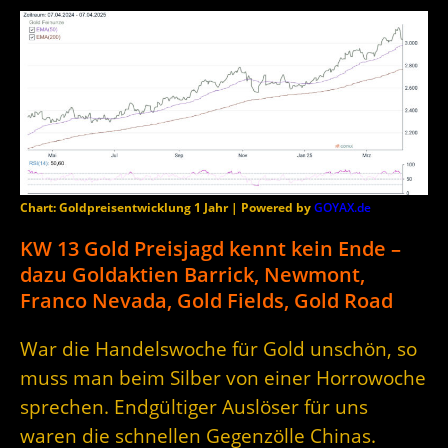
Chart: Goldpreisentwicklung 1 Jahr | Powered by
GOYAX.de
KW 13 Gold Preisjagd kennt kein Ende –
dazu Goldaktien Barrick, Newmont,
Franco Nevada, Gold Fields, Gold Road
War die Handelswoche für Gold unschön, so
muss man beim Silber von einer Horrowoche
sprechen. Endgültiger Auslöser für uns
waren die schnellen Gegenzölle Chinas.