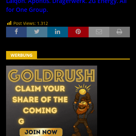
Laiqon. Apontis. Drägerwerk. 2G Energy. All
for One Group.
Post Views:
1.312
WERBUNG