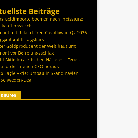
tuellste Beiträge
as Goldimporte boomen nach Preissturz:
 kauft physisch
ont mit Rekord-Free-Cashflow in Q2 2026:
igant auf Erfolgskurs
ter Goldproduzent der Welt baut um:
ont vor Befreiungsschlag
d Aktie im arktischen Härtetest: Feuer-
a fordert neuen CEO heraus
co Eagle Aktie: Umbau in Skandinavien
 Schweden-Deal
ERBUNG