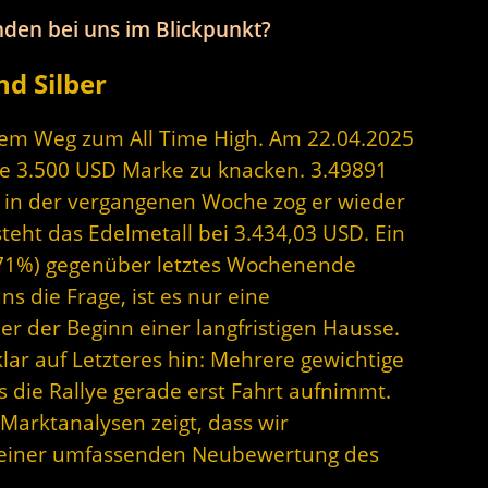
den bei uns im Blickpunkt?
nd Silber
 dem Weg zum All Time High. Am 22.04.2025
ie 3.500 USD Marke zu knacken. 3.49891
d in der vergangenen Woche zog er wieder
teht das Edelmetall bei 3.434,03 USD. Ein
71%) gegenüber letztes Wochenende
uns die Frage, ist es nur eine
 der Beginn einer langfristigen Hausse.
lar auf Letzteres hin: Mehrere gewichtige
s die Rallye gerade erst Fahrt aufnimmt.
Marktanalysen zeigt, dass wir
 einer umfassenden Neubewertung des