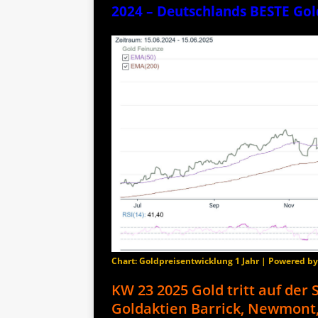
2024 – Deutschlands BESTE G
Chart: Goldpreisentwicklung 1 Jahr | Powered b
KW 23 2025 Gold tritt auf der 
Goldaktien Barrick, Newmont