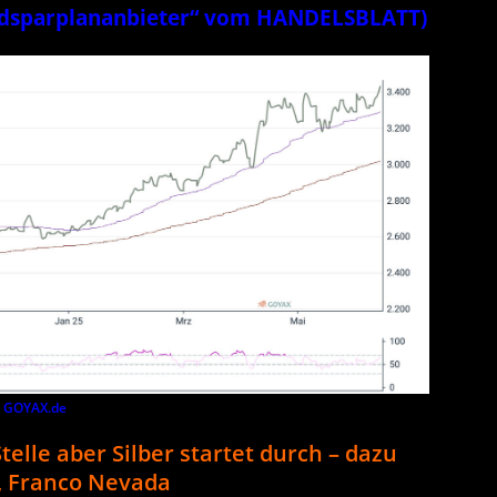
oldsparplananbieter“ vom HANDELSBLATT)
y
GOYAX.de
Stelle aber Silber startet durch – dazu
, Franco Nevada