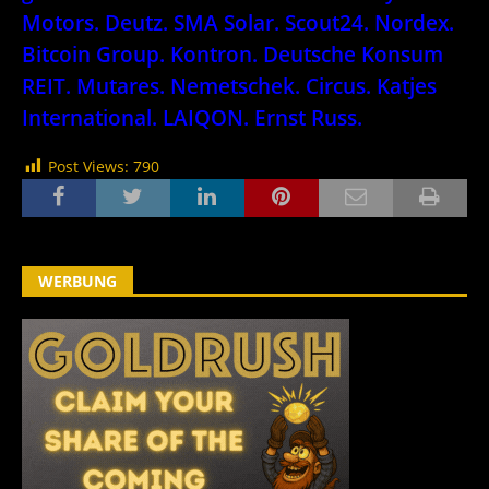
Motors. Deutz. SMA Solar. Scout24. Nordex.
Bitcoin Group. Kontron. Deutsche Konsum
REIT. Mutares. Nemetschek. Circus. Katjes
International. LAIQON. Ernst Russ.
Post Views:
790
WERBUNG