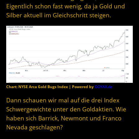
Eigentlich schon fast wenig, da ja Gold und
Silber aktuell im Gleichschritt steigen.
Chart: NYSE Arca Gold Bugs Index | Powered by
GOYAX.de
Dann schauen wir mal auf die drei Index
Schwergewichte unter den Goldaktien. Wie
haben sich Barrick, Newmont und Franco
Nevada geschlagen?