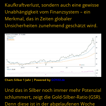
Kaufkraftverlust, sondern auch eine gewisse
Unabhängigkeit vom Finanzsystem – ein
Merkmal, das in Zeiten globaler
Unsicherheiten zunehmend geschätzt wird
.
Chart: Silber 1 Jahr | Powered by
GOYAX.de
Und das in Silber noch immer mehr Potenzial
schlummert, zeigt die Gold-Silber-Ratio (GSR).
Denn diese ist in der abgelaufenen Woche