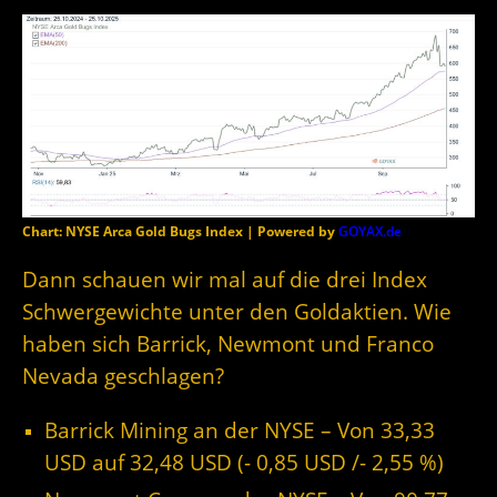
Chart: NYSE Arca Gold Bugs Index | Powered by
GOYAX.de
Dann schauen wir mal auf die drei Index
Schwergewichte unter den Goldaktien. Wie
haben sich Barrick, Newmont und Franco
Nevada geschlagen?
Barrick Mining an der NYSE – Von 33,33
USD auf 32,48
USD (- 0,85 USD /- 2,55
%)