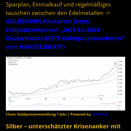
Sparplan, Einmalkauf und regelmäßiges
tauschen zwischen den Edelmetallen ->
GOLDSPARPLAN starten (beim
Erstplatzierten von „2021 bis 2024 –
Deutschlands BESTE Goldsparplananbieter“
vom HANDELSBLATT)
Chart: Goldpreisentwicklung 1 Jahr | Powered by
GOYAX.de
Silber – unterschätzter Krisenanker mit