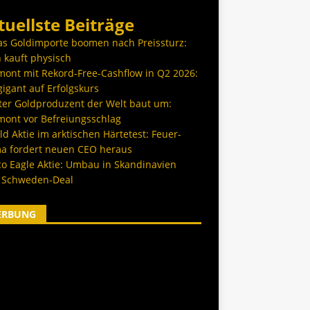
tuellste Beiträge
as Goldimporte boomen nach Preissturz:
 kauft physisch
ont mit Rekord-Free-Cashflow in Q2 2026:
igant auf Erfolgskurs
ter Goldproduzent der Welt baut um:
ont vor Befreiungsschlag
d Aktie im arktischen Härtetest: Feuer-
a fordert neuen CEO heraus
co Eagle Aktie: Umbau in Skandinavien
 Schweden-Deal
ERBUNG