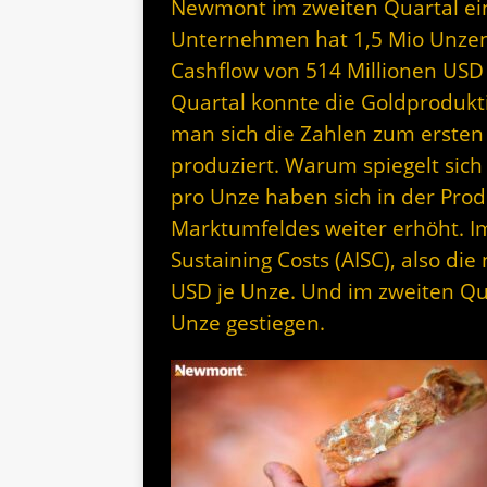
Newmont im zweiten Quartal eine
Unternehmen hat 1,5 Mio Unzen 
Cashflow von 514 Millionen USD 
Quartal konnte die Goldprodukt
man sich die Zahlen zum ersten
produziert. Warum spiegelt sich
pro Unze haben sich in der Pro
Marktumfeldes weiter erhöht. I
Sustaining Costs (AISC), also d
USD je Unze. Und im zweiten Qua
Unze gestiegen.