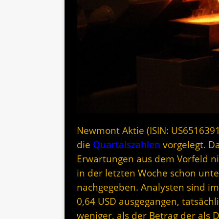
Newmont Aktie (ISIN: US651639
die
Quartalszahlen
vorgelegt. D
Erwartungen aus dem Vorfeld nic
in der letzten Woche schon unte
nachgegeben. Analysten sind im
0,64 USD ausgegangen, tatsächli
weniger, als der Betrag der als