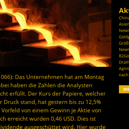
Ak
Chin
Asien
Newm
Goldg
Größ
Newm
B2Gol
Dram
Agni
nach
1066): Das Unternehmen hat am Montag
abei haben die Zahlen die Analysten
W
ht erfüllt. Der Kurs der Papiere, welcher
r Druck stand, hat gestern bis zu 12,5%
 Vorfeld von einem Gewinn je Aktie von
ch erreicht wurden 0,46 USD. Dies ist
 Dividende ausgeschüttet wird. Hier wurde