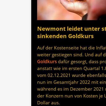
Newmont leidet unter st
sinkenden Goldkurs
Auf der Kostenseite hat die Infl
weiter gestiegen sind. Und auf 
Goldkurs
dafür gesorgt, dass pr
anstatt wie im ersten Quartal 1.
vom 02.12.2021 wurde ebenfalls
nun im Gesamtjahr 2022 mit ein
während es im Dezember 2021 n
der Konzern nun von Kosten je U
Dollar aus.