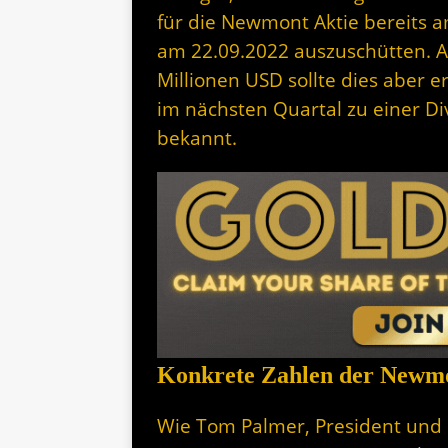
für die Newmont Aktie bereits a
am 22.09.2022 auszuschütten. An
Millionen USD sollte dies aber e
im nächsten Quartal zu einer D
bekannt.
Konkrete Zahlen der Newmo
Wie Tom Palmer, President und Ch