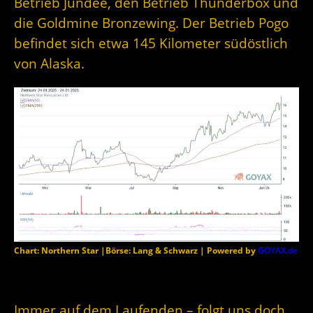
Betrieb Jundee, den Betrieb Thunderbox und
die Goldmine Bronzewing. Der Betrieb Pogo
befindet sich etwa 145 Kilometer südöstlich
von Alaska.
Chart: Northern Star |Börse: Lang & Schwarz | Powered by
GOYAX.de
Immer auf dem Laufenden – folgt uns doch