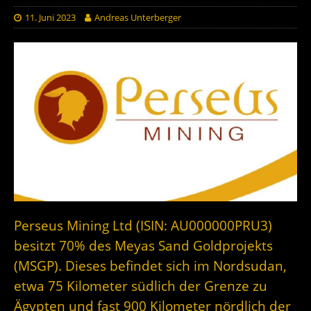
11. Juni 2023
Andreas Unterberger
Perseus Mining Ltd (ISIN:
AU000000PRU3
)
besitzt 70% des Meyas Sand Goldprojekts
(MSGP). Dieses befindet sich im Nordsudan,
etwa 75 Kilometer südlich der Grenze zu
Ägypten und fast 900 Kilometer nördlich der