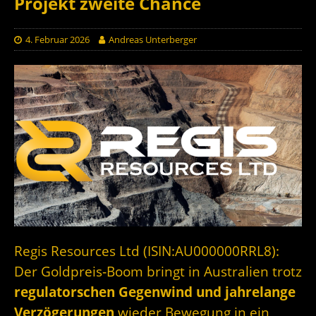
Projekt zweite Chance
4. Februar 2026
Andreas Unterberger
Regis Resources Ltd (ISIN:AU000000RRL8):
Der Goldpreis‑Boom bringt in Australien trotz
regulatorschen Gegenwind und jahrelange
Verzögerungen
wieder Bewegung in ein