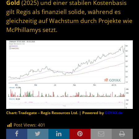
Gold
(2025) und einer stabilen Kostenbasis
gilt Regis als finanziell solide, während es
gleichzeitig auf Wachstum durch Projekte wie
McPhillamys setzt.
Chart: Tradegate – Regis Resources Ltd. | Powered by
GOYAX.de
Post Views:
401