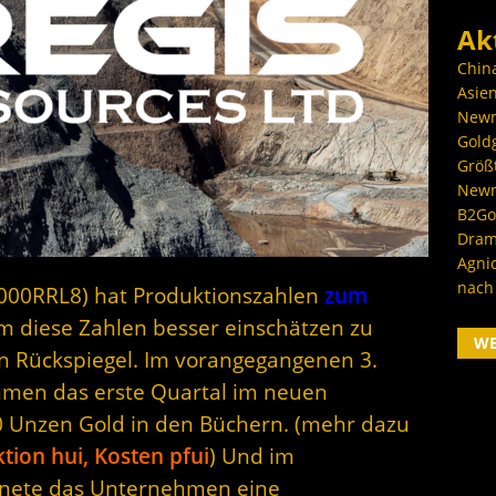
Ak
Chin
Asien
Newm
Goldg
Größ
Newm
B2Gol
Dram
Agni
nach
0000RRL8) hat Produktionszahlen
zum
Um diese Zahlen besser einschätzen zu
W
en Rückspiegel. Im vorangegangenen 3.
hmen das erste Quartal im neuen
0 Unzen Gold in den Büchern. (mehr dazu
tion hui, Kosten pfui
) Und im
hnete das Unternehmen eine