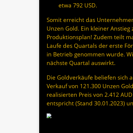
etwa 792 USD.
Somit erreicht das Unternehmen
Unzen Gold. Ein kleiner Anstieg
Produktionsplan! Zudem teilt m
Laufe des Quartals der erste Fö
in Betrieb genommen wurde. Wir
nächste Quartal auswirkt.
Die Goldverkäufe beliefen sich 
Verkauf von 121.300 Unzen Gold.
realisierten Preis von 2.412 AUD
entspricht (Stand 30.01.2023) u