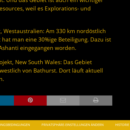
esources, weil es Explorations- und
, Westaustralien: Am 330 km nordöstlich
t hat man eine 30%ige Beteiligung. Dazu ist
d Ashanti eingegangen worden.
ojekt, New South Wales: Das Gebiet
westlich von Bathurst. Dort läuft aktuell
n.
UNGSBEDINGUNGEN
PRIVATSPHÄRE-EINSTELLUNGEN ÄNDERN
HISTORIE