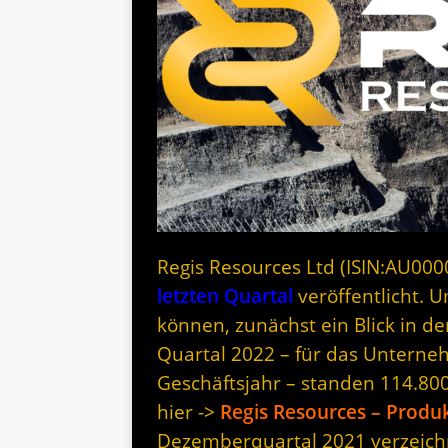
Regis Resources Ltd (ISIN:AU00
letzten Quartal
veröffentlicht. 
können, zunächst ein Blick in d
Quartal 2022 – f
ür das Unterne
Geschäftsjahr – standen 114.80
hier ->
Regis Resources – Produk
Dezemberquartal 2021 verzeic