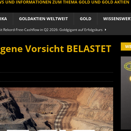
EWS UND INFORMATIONEN ZUM THEMA GOLD UND GOLD AKTIEN
IKA
GOLDAKTIEN WELTWEIT
GOLD
WISSENSWER
 Rekord-Free-Cashflow in Q2 2026: Goldgigant auf Erfolgskurs
A
igene Vorsicht BELASTET
W
produzent der Welt baut um: Newmont vor Befreiungsschlag
A
 im arktischen Härtetest: Feuer-Drama fordert neuen CEO heraus
RIKA
le Aktie: Umbau in Skandinavien nach Schweden-Deal
A
importe boomen nach Preissturz: Asien kauft physisch
GOLD