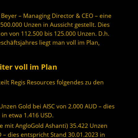
 Beyer
–
Managing Director & CEO
– eine
500.000 Unzen in Aussicht gestellt. Dies
ion von 112.500 bis 125.000 Unzen. D.h.
chäftsjahres liegt man voll im Plan,
ter voll im Plan
ilt Regis Resources folgendes zu den
Unzen Gold bei AISC von 2.000 AUD – dies
 in etwa 1.416 USD.
re mit AngloGold Ashanti) 35.422 Unzen
 – dies entspricht Stand 30.01.2023 in