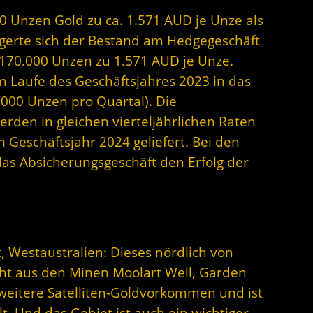
0 Unzen Gold zu ca. 1.571 AUD je Unze als
gerte sich der Bestand am Hedgegeschäft
170.000 Unzen zu 1.571 AUD je Unze.
 Laufe des Geschäftsjahres 2023 in das
000 Unzen pro Quartal). Die
den in gleichen vierteljährlichen Raten
 Geschäftsjahr 2024 geliefert. Bei den
das Absicherungsgeschäft den Erfolg der
 Westaustralien: Dieses nördlich von
eht aus den Minen Moolart Well, Garden
eitere Satelliten-Goldvorkommen und ist
t. Und das Gebiet ist auch ein wichtiger