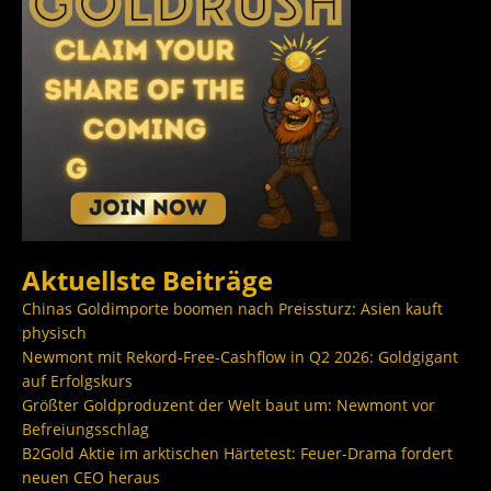
Aktuellste Beiträge
Chinas Goldimporte boomen nach Preissturz: Asien kauft
physisch
Newmont mit Rekord-Free-Cashflow in Q2 2026: Goldgigant
auf Erfolgskurs
Größter Goldproduzent der Welt baut um: Newmont vor
Befreiungsschlag
B2Gold Aktie im arktischen Härtetest: Feuer-Drama fordert
neuen CEO heraus