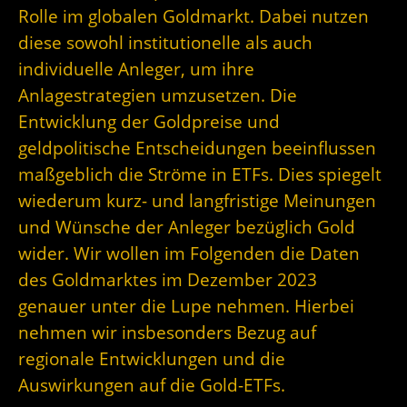
Rolle im globalen Goldmarkt. Dabei nutzen
diese sowohl institutionelle als auch
individuelle Anleger, um ihre
Anlagestrategien umzusetzen. Die
Entwicklung der Goldpreise und
geldpolitische Entscheidungen beeinflussen
maßgeblich die Ströme in ETFs. Dies spiegelt
wiederum kurz- und langfristige Meinungen
und Wünsche der Anleger bezüglich Gold
wider. Wir wollen im Folgenden die Daten
des Goldmarktes im Dezember 2023
genauer unter die Lupe nehmen. Hierbei
nehmen wir insbesonders Bezug auf
regionale Entwicklungen und die
Auswirkungen auf die Gold-ETFs.