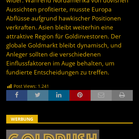
wider. Während Nordamerika von dovishen
Aussichten profitierte, musste Europa
Abflüsse aufgrund hawkischer Positionen
verkraften. Asien bleibt weiterhin eine
attraktive Region für Goldinvestoren. Der
globale Goldmarkt bleibt dynamisch, und
Anleger sollten die verschiedenen
Einflussfaktoren im Auge behalten, um
fundierte Entscheidungen zu treffen.
Post Views:
1.241
WERBUNG