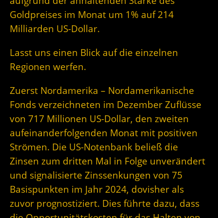
aufgrund der anhaltenden Stärke des
Goldpreises im Monat um 1% auf 214
Milliarden US-Dollar.
Lasst uns einen Blick auf die einzelnen
Regionen werfen.
Zuerst Nordamerika – Nordamerikanische
Fonds verzeichneten im Dezember Zuflüsse
von 717 Millionen US-Dollar, den zweiten
aufeinanderfolgenden Monat mit positiven
Strömen. Die US-Notenbank beließ die
Zinsen zum dritten Mal in Folge unverändert
und signalisierte Zinssenkungen von 75
Basispunkten im Jahr 2024, dovisher als
zuvor prognostiziert. Dies führte dazu, dass
die Opportunitätskosten für das Halten von