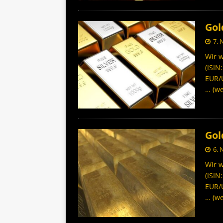
Gol
7.
Wir w
(ISIN
EUR/
… (we
Gol
6.
Wir w
(ISIN
EUR/
… (we