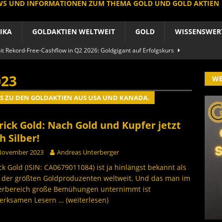
EWS UND INFORMATIONEN ZUM THEMA GOLD UND GOLD AKTIEN
IKA
GOLDAKTIEN WELTWEIT
GOLD
WISSENSWER
 Rekord-Free-Cashflow in Q2 2026: Goldgigant auf Erfolgskurs
A
023
W
produzent der Welt baut um: Newmont vor Befreiungsschlag
S ZU DEN GOLDAKTIEN AUS USA UND KANADA.
A
 im arktischen Härtetest: Feuer-Drama fordert neuen CEO heraus
rick Gold: Nach Gold und Kupfer jetzt
RIKA
h Silber!
le Aktie: Umbau in Skandinavien nach Schweden-Deal
 November 2023
Andreas Unterberger
ck Gold (ISIN: CA0679011084) ist ja hinlängst bekannt als
A
r der größten Goldproduzenten weltweit. Und das man im
importe boomen nach Preissturz: Asien kauft physisch
GOLD
erbereich große Bemühungen unternimmt ist
erksamen Lesern
… (weiterlesen)