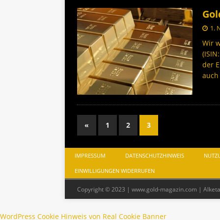
Gol
1.
Wir w
(ISIN
der 
auc
«
1
2
3
IMPRESSUM
DATENSCHUTZHINWEIS
NUTZ
EINWILLIGUNGEN WIDERRUFEN
Copyright © 2023 | www.gold-magazin.com | Alket
WordPress Cookie Hinweis von Real Cookie Banner