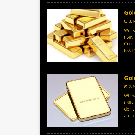
Gol
3.
Wir w
(ISIN
Gold
(02.
Gol
2.
Wir w
(ISIN
der 
auc