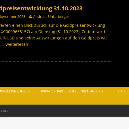
dpreisentwicklung 31.10.2023
 November 2023
Andreas Unterberger
erfen einen Blick zurück auf die Goldpreisentwicklung
: XC0009655157) am Dienstag (31.10.2023). Zudem wird
EUR/USD und seine Auswirkungen auf den Goldpreis wie
h
… (weiterlesen)
UNGSBEDINGUNGEN
PRIVATSPHÄRE-EINSTELLUNGEN ÄNDERN
HISTORIE
as AG