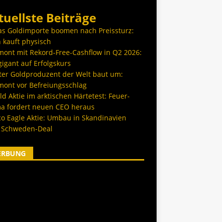
tuellste Beiträge
as Goldimporte boomen nach Preissturz:
 kauft physisch
ont mit Rekord-Free-Cashflow in Q2 2026:
igant auf Erfolgskurs
ter Goldproduzent der Welt baut um:
ont vor Befreiungsschlag
d Aktie im arktischen Härtetest: Feuer-
a fordert neuen CEO heraus
co Eagle Aktie: Umbau in Skandinavien
 Schweden-Deal
ERBUNG