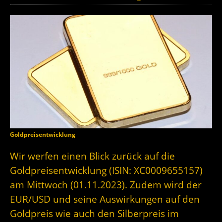
Goldpreisentwicklung
Wir werfen einen Blick zurück auf die
Goldpreisentwicklung (ISIN: XC0009655157)
am Mittwoch (01.11.2023). Zudem wird der
EUR/USD und seine Auswirkungen auf den
Goldpreis wie auch den Silberpreis im