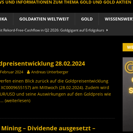
EWS UND INFORMATIONEN ZUM THEMA GOLD UND GOLD AKTIEN
IKA
GOLDAKTIEN WELTWEIT
GOLD
WISSENSWER
 Rekord-Free-Cashflow in Q2 2026: Goldgigant auf Erfolgskurs
A
W
produzent der Welt baut um: Newmont vor Befreiungsschlag
A
dpreisentwicklung 28.02.2024
 im arktischen Härtetest: Feuer-Drama fordert neuen CEO heraus
 Februar 2024
Andreas Unterberger
RIKA
erfen einen Blick zurück auf die Goldpreisentwicklung
: XC0009655157) am Mittwoch (28.02.2024). Zudem wird
le Aktie: Umbau in Skandinavien nach Schweden-Deal
EUR/USD und seine Auswirkungen auf den Goldpreis wie
h
… (weiterlesen)
A
importe boomen nach Preissturz: Asien kauft physisch
GOLD
 Mining – Dividende ausgesetzt –