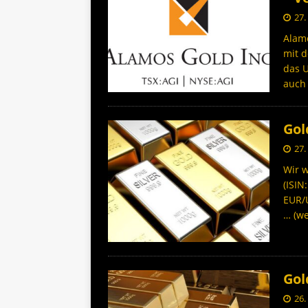
27.
Alamo
mit d
das U
auc
Gol
27.
Wir w
(ISIN
EUR/
… (we
Gol
26.