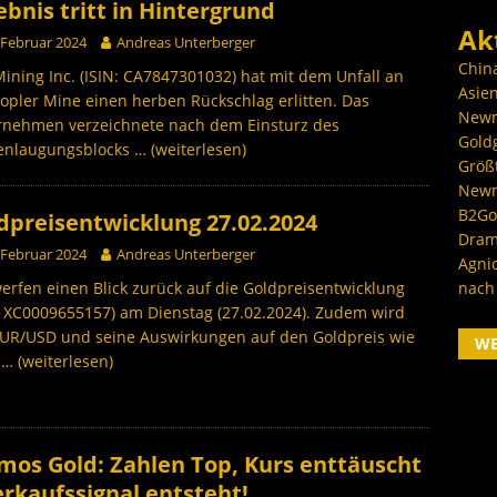
ebnis tritt in Hintergrund
Ak
 Februar 2024
Andreas Unterberger
Chin
ining Inc. (ISIN: CA7847301032) hat mit dem Unfall an
Asien
opler Mine einen herben Rückschlag erlitten. Das
Newm
rnehmen verzeichnete nach dem Einsturz des
Goldg
enlaugungsblocks
… (weiterlesen)
Größ
Newm
B2Gol
dpreisentwicklung 27.02.2024
Dram
 Februar 2024
Andreas Unterberger
Agni
nach
erfen einen Blick zurück auf die Goldpreisentwicklung
: XC0009655157) am Dienstag (27.02.2024). Zudem wird
EUR/USD und seine Auswirkungen auf den Goldpreis wie
W
h
… (weiterlesen)
mos Gold: Zahlen Top, Kurs enttäuscht
erkaufssignal entsteht!