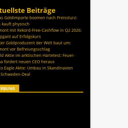
tuellste Beiträge
as Goldimporte boomen nach Preissturz:
 kauft physisch
ont mit Rekord-Free-Cashflow in Q2 2026:
igant auf Erfolgskurs
ter Goldproduzent der Welt baut um:
ont vor Befreiungsschlag
d Aktie im arktischen Härtetest: Feuer-
a fordert neuen CEO heraus
co Eagle Aktie: Umbau in Skandinavien
 Schweden-Deal
ERBUNG