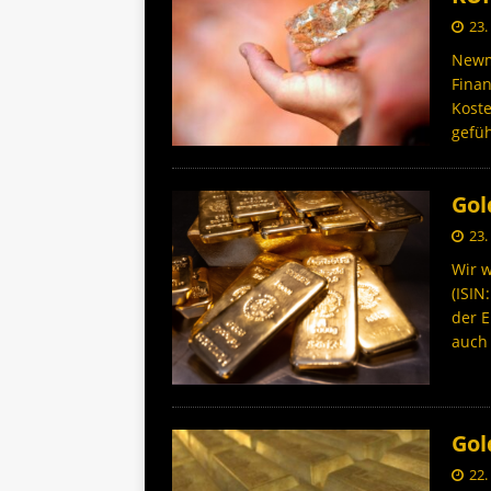
23.
Newmo
Fina
Koste
gefüh
Gol
23.
Wir w
(ISIN
der 
auc
Gol
22.