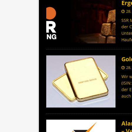
Erg
28.
SSR M
der C
Unte
Hauf
Gol
28.
Wir w
(ISIN
der 
auc
Ala
– V