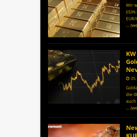
Wir w
(ISIN
EUR/
… (we
KW 
Gol
Nev
25.
Gold
die 
auch 
… (we
New
KU