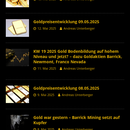
Goldpreisentwicklung 09.05.2025
12. Mai 2025
Andreas Unterberger
KW 19 2025 Gold Bodenbildung auf hohem
Niveau und jetzt? – dazu Goldaktien Barrick,
Newmont, Franco Nevada
11. Mai 2025
Andreas Unterberger
Goldpreisentwicklung 08.05.2025
9. Mai 2025
Andreas Unterberger
Gold war gestern – Barrick Mining setzt auf
Kupfer
8. Mai 2025
Andreas Unterberger