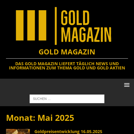
GOLD MAGAZIN
DAS GOLD MAGAZIN LIEFERT TÄGLICH NEWS UND
INFORMATIONEN ZUM THEMA GOLD UND GOLD AKTIEN
Monat:
Mai 2025
Goldpreisentwicklung 16.05.2025