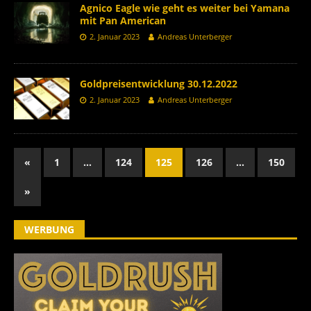
Agnico Eagle wie geht es weiter bei Yamana
mit Pan American
2. Januar 2023
Andreas Unterberger
Goldpreisentwicklung 30.12.2022
2. Januar 2023
Andreas Unterberger
«
1
…
124
125
126
…
150
»
WERBUNG