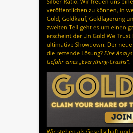
Silber-Ratio. Wir freuen uns e
veröffentlichen zu können, in w
Gold, Goldkauf, Goldlagerung u
zweiten Teil geht es um einen g
erscheint der „In Gold We Trust 
ultimative Showdown: Der neue „
die rettende Lösung?
Eine Analy
Gefahr eines „Everything-Crashs“.
Wir stehen als Gesellschaft und 