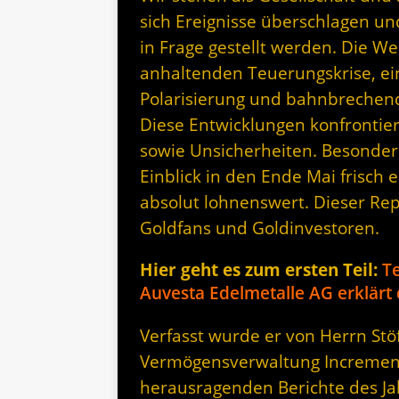
sich Ereignisse überschlagen un
in Frage gestellt werden. Die Welt
anhaltenden Teuerungskrise, e
Polarisierung und bahnbrechend
Diese Entwicklungen konfrontiere
sowie Unsicherheiten. Besonders
Einblick in den Ende Mai frisch
absolut lohnenswert. Dieser Repo
Goldfans und Goldinvestoren.
Hier geht es zum ersten Teil:
Te
Auvesta Edelmetalle AG erklärt 
Verfasst wurde er von Herrn Stö
Vermögensverwaltung Incrementu
herausragenden Berichte des Jah