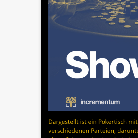
Dargestellt ist ein Pokertisch m
verschiedenen Parteien, darunt