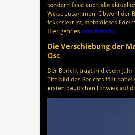
sondern fasst auch alle aktuel
Weise zusammen. Obwohl der Ber
fokussiert ist, steht dieses Ede
Hier geht es
zum Bericht
.
Die Verschiebung der M
Ost
Der Bericht trägt in diesem Jahr
Titelbild des Berichts fällt dabe
ersten deutlichen Hinweis auf d