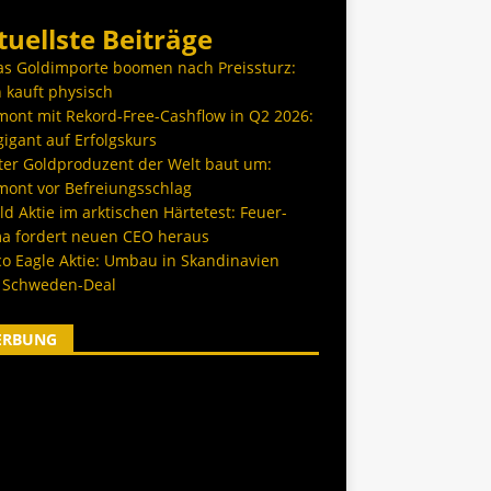
tuellste Beiträge
as Goldimporte boomen nach Preissturz:
 kauft physisch
ont mit Rekord-Free-Cashflow in Q2 2026:
igant auf Erfolgskurs
ter Goldproduzent der Welt baut um:
ont vor Befreiungsschlag
d Aktie im arktischen Härtetest: Feuer-
a fordert neuen CEO heraus
co Eagle Aktie: Umbau in Skandinavien
 Schweden-Deal
ERBUNG