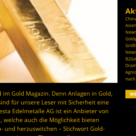
Ak
Chin
Asien
Newm
Goldg
Größ
Newm
B2Gol
Dram
Agni
nach
d im Gold Magazin. Denn Anlagen in Gold,
W
ind für unsere Leser mit Sicherheit eine
vesta Edelmetalle AG ist ein Anbieter von
 welche auch die Möglichkeit bieten
- und herzuswitchen – Stichwort Gold-