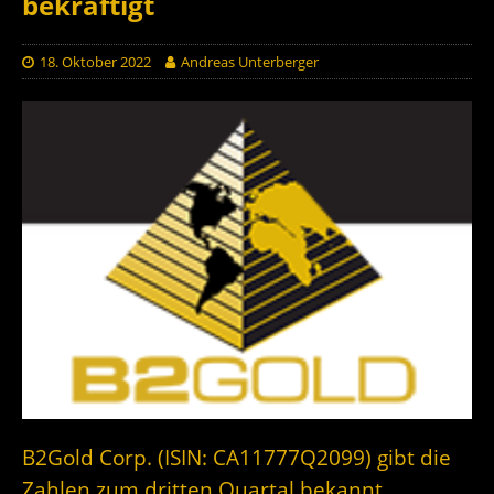
bekräftigt
18. Oktober 2022
Andreas Unterberger
B2Gold Corp. (ISIN: CA11777Q2099) gibt die
Zahlen zum dritten Quartal bekannt.