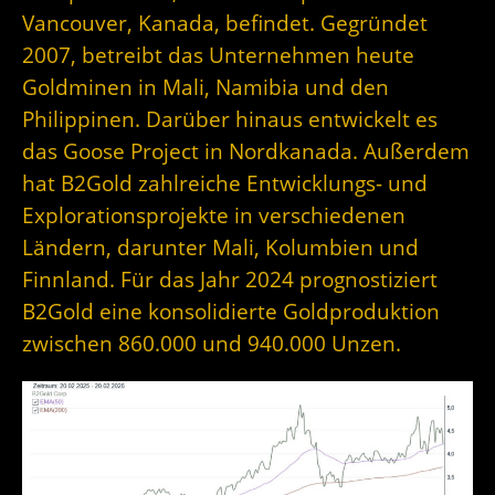
Vancouver, Kanada, befindet. Gegründet
2007, betreibt das Unternehmen heute
Goldminen in Mali, Namibia und den
Philippinen. Darüber hinaus entwickelt es
das Goose Project in Nordkanada. Außerdem
hat B2Gold zahlreiche Entwicklungs- und
Explorationsprojekte in verschiedenen
Ländern, darunter Mali, Kolumbien und
Finnland. Für das Jahr 2024 prognostiziert
B2Gold eine konsolidierte Goldproduktion
zwischen 860.000 und 940.000 Unzen.