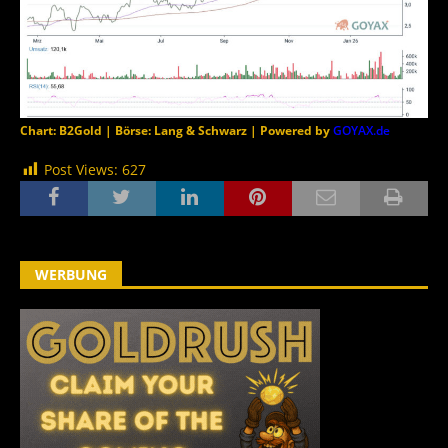
Chart: B2Gold | Börse: Lang & Schwarz | Powered by
GOYAX.de
Post Views:
627
WERBUNG