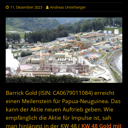
11. Dezember 2023
Andreas Unterberger
Barrick Gold (ISIN: CA0679011084) erreicht
einen Meilenstein für Papua-Neuguinea. Das
kann der Aktie neuen Auftrieb geben. Wie
empfänglich die Aktie für Impulse ist, sah
man hinlängst in der KW 48 (
KW 48 Gold mit