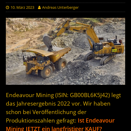
10. März 2023
Andreas Unterberger
Endeavour Mining (ISIN: GB00BL6K5J42) legt
das Jahresergebnis 2022 vor. Wir haben
schon bei Veröffentlichung der
Produktionszahlen gefragt:
Ist Endeavour
Mining JETZT ein langfristiger KAUF?