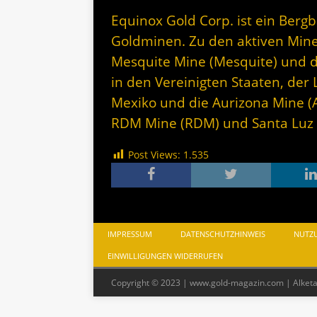
Equinox Gold Corp. ist ein Ber
Goldminen. Zu den aktiven Min
Mesquite Mine (Mesquite) und d
in den Vereinigten Staaten, der 
Mexiko und die Aurizona Mine (A
RDM Mine (RDM) und Santa Luz i
Post Views:
1.535
IMPRESSUM
DATENSCHUTZHINWEIS
NUTZ
EINWILLIGUNGEN WIDERRUFEN
Copyright © 2023 | www.gold-magazin.com | Alket