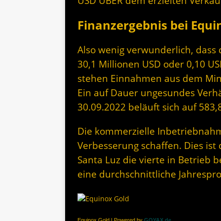
USD ÜBER dem erzielten Verkauf
Finanzergebnis bei Equi
Also wenig verwunderlich, dass
30,1 Millionen USD oder 0,10 U
stehen Einnahmen aus dem Mine
Ein auf Dauer ungesundes Verhä
30.09.2022 beläuft sich auf 583,
Die kommerzielle Inbetriebnahm
Verbesserung schaffen. Dies ist d
Santa Luz die vierte in Betrieb b
eine durchschnittliche Jahrespr
Equinox Gold | Powered by
GOYAX.de