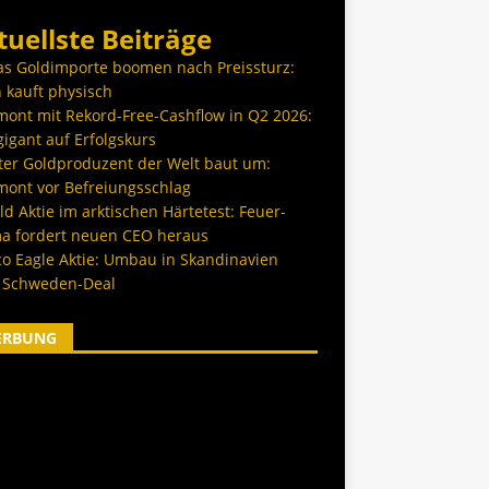
tuellste Beiträge
as Goldimporte boomen nach Preissturz:
 kauft physisch
ont mit Rekord-Free-Cashflow in Q2 2026:
igant auf Erfolgskurs
ter Goldproduzent der Welt baut um:
ont vor Befreiungsschlag
d Aktie im arktischen Härtetest: Feuer-
a fordert neuen CEO heraus
co Eagle Aktie: Umbau in Skandinavien
 Schweden-Deal
ERBUNG