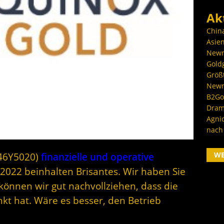
Ak
Chin
Asien
Newm
Goldg
Größ
Newm
B2Gol
Dram
Agni
nach
W
446Y5020)
finanzielle und operative
2022 beinhalten Brisantes. Wir haben Sie
önnen wir gut nachvollziehen, dass die
nkt hat. Wäre es besser, den Betrieb