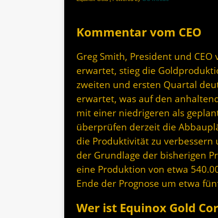
Kommentar vom CEO
Greg Smith, President und CEO 
erwartet, stieg die Goldprodukt
zweiten und ersten Quartal deut
erwartet, was auf den anhaltend
mit einer niedrigeren als geplan
überprüfen derzeit die Abbauplä
die Produktivität zu verbessern 
der Grundlage der bisherigen P
eine Produktion von etwa 540.0
Ende der Prognose um etwa fünf
Wer ist Equinox Gold Cor