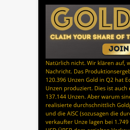
Natürlich nicht. Wir klären auf, 
Nachricht. Das Produktionsergeb
120.396 Unzen Gold in Q2 hat E
Unzen produziert. Dies ist auch
137.144 Unzen. Aber warum sind
realisierte durchschnittlich Gol
und die AISC (sozusagen die du
verkaufter Unze lagen bei 1.749