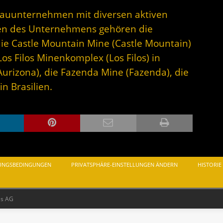
gbauunternehmen mit diversen aktiven
en des Unternehmens gehören die
ie Castle Mountain Mine (Castle Mountain)
Los Filos Minenkomplex (Los Filos) in
urizona), die Fazenda Mine (Fazenda), die
n Brasilien.
UNGSBEDINGUNGEN
PRIVATSPHÄRE-EINSTELLUNGEN ÄNDERN
HISTORIE
as AG