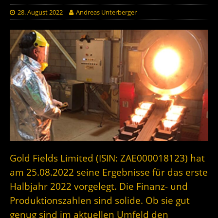
28. August 2022
Andreas Unterberger
Gold Fields Limited (ISIN: ZAE000018123) hat
am 25.08.2022 seine Ergebnisse für das erste
Halbjahr 2022 vorgelegt. Die Finanz- und
Produktionszahlen sind solide. Ob sie gut
genug sind im aktuellen Umfeld den