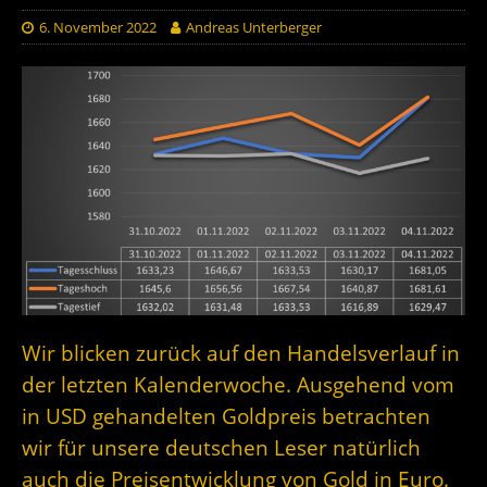
6. November 2022
Andreas Unterberger
Wir blicken zurück auf den Handelsverlauf in
der letzten Kalenderwoche. Ausgehend vom
in USD gehandelten Goldpreis betrachten
wir für unsere deutschen Leser natürlich
auch die Preisentwicklung von Gold in Euro.