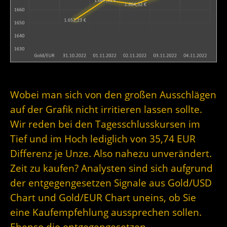
Wobei man sich von den großen Ausschlägen
auf der Grafik nicht irritieren lassen sollte.
Wir reden bei den Tagesschlusskursen im
Tief und im Hoch lediglich von 35,74 EUR
Differenz je Unze. Also nahezu unverändert.
Zeit zu kaufen? Analysten sind sich aufgrund
der entgegengesetzen Signale aus Gold/USD
Chart und Gold/EUR Chart uneins, ob Sie
eine Kaufempfehlung aussprechen sollen.
Ebenso die entgegengesetzen