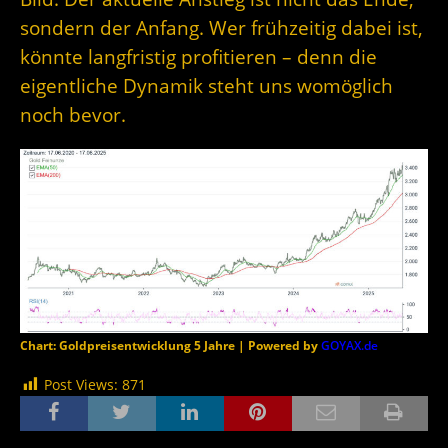
sondern der Anfang. Wer frühzeitig dabei ist,
könnte langfristig profitieren – denn die
eigentliche Dynamik steht uns womöglich
noch bevor.
Chart: Goldpreisentwicklung 5 Jahre | Powered by
GOYAX.de
Post Views:
871