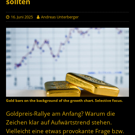
sollten
16. Juni 2025
Andreas Unterberger
Gold bars on the background of the growth chart. Selective focus.
Goldpreis-Rallye am Anfang? Warum die
Zeichen klar auf Aufwärtstrend stehen.
Vielleicht eine etwas provokante Frage bzw.