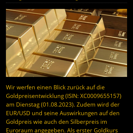
Wir werfen einen Blick zurück auf die
Goldpreisentwicklung (ISIN: XC0009655157)
am Dienstag (01.08.2023). Zudem wird der
EUR/USD und seine Auswirkungen auf den
Goldpreis wie auch den Silberpreis im
Euroraum angegeben. Als erster Goldkurs