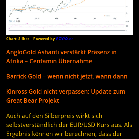
Chart: Silber | Powered by
GOYAX.de
AngloGold Ashanti verstärkt Präsenz in
Afrika – Centamin Übernahme
Barrick Gold – wenn nicht jetzt, wann dann
Kinross Gold nicht verpassen: Update zum
Great Bear Projekt
Auch auf den Silberpreis wirkt sich
selbstverständlich der EUR/USD Kurs aus. Als
Ergebnis können wir berechnen, dass der