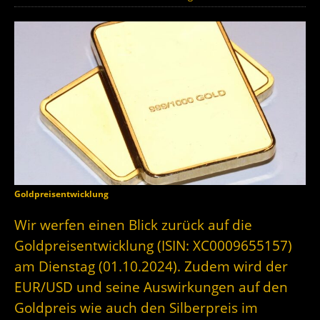
Goldpreisentwicklung
Wir werfen einen Blick zurück auf die
Goldpreisentwicklung (ISIN: XC0009655157)
am Dienstag (01.10.2024). Zudem wird der
EUR/USD und seine Auswirkungen auf den
Goldpreis wie auch den Silberpreis im