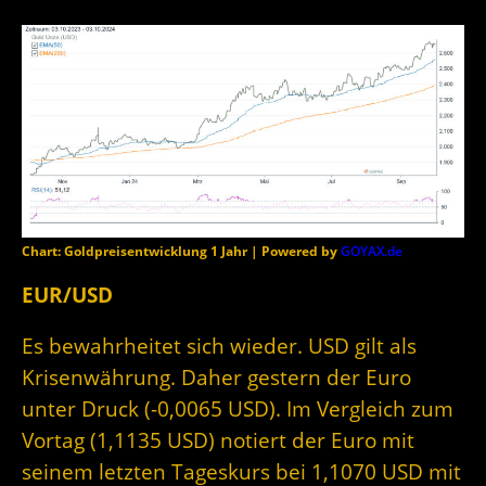
Chart: Goldpreisentwicklung 1 Jahr | Powered by
GOYAX.de
EUR/USD
Es bewahrheitet sich wieder. USD gilt als
Krisenwährung. Daher gestern der Euro
unter Druck (-0,0065 USD). Im Vergleich zum
Vortag (1,1135 USD) notiert der Euro mit
seinem letzten Tageskurs bei 1,1070 USD mit