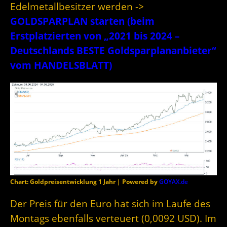
Edelmetallbesitzer werden ->
GOLDSPARPLAN starten (beim
Erstplatzierten von „2021 bis 2024 –
Deutschlands BESTE Goldsparplananbieter“
vom HANDELSBLATT)
Chart: Goldpreisentwicklung 1 Jahr | Powered by
GOYAX.de
Der Preis für den Euro hat sich im Laufe des
Montags ebenfalls verteuert (0,0092 USD). Im