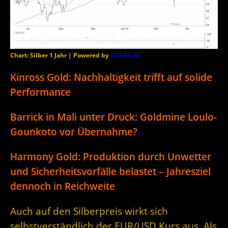
Chart: Silber 1 Jahr | Powered by
GOYAX.de
Kinross Gold: Nachhaltigkeit trifft auf solide
Performance
Barrick in Mali unter Druck: Goldmine Loulo-
Gounkoto vor Übernahme?
Harmony Gold: Produktion durch Unwetter
und Sicherheitsvorfälle belastet – Jahresziel
dennoch in Reichweite
Auch auf den Silberpreis wirkt sich
selbstverständlich der EUR/USD Kurs aus. Als