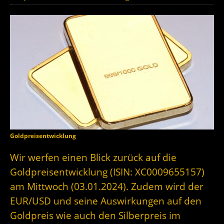
Goldpreisentwicklung
Wir werfen einen Blick zurück auf die
Goldpreisentwicklung (ISIN: XC0009655157)
am Mittwoch (03.01.2024). Zudem wird der
EUR/USD und seine Auswirkungen auf den
Goldpreis wie auch den Silberpreis im