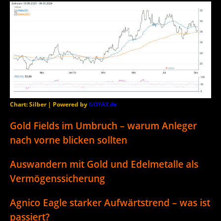
Chart: Silber | Powered by
GOYAX.de
Gold Fields im Umbruch – warum Anleger
nach vorne blicken sollten
Auswandern mit Gold und Edelmetalle als
Vermögenssicherung
Agnico Eagle starker Aufwärtstrend – was ist
passiert?