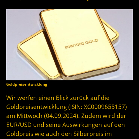
Goldpreisentwicklung
Wir werfen einen Blick zurück auf die
Goldpreisentwicklung (ISIN: XC0009655157)
am Mittwoch (04.09.2024). Zudem wird der
EUR/USD und seine Auswirkungen auf den
Goldpreis wie auch den Silberpreis im