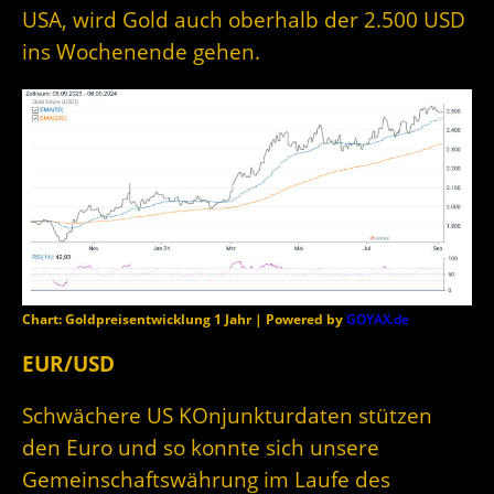
USA, wird Gold auch oberhalb der 2.500 USD
ins Wochenende gehen.
Chart: Goldpreisentwicklung 1 Jahr | Powered by
GOYAX.de
EUR/USD
Schwächere US KOnjunkturdaten stützen
den Euro und so konnte sich unsere
Gemeinschaftswährung im Laufe des