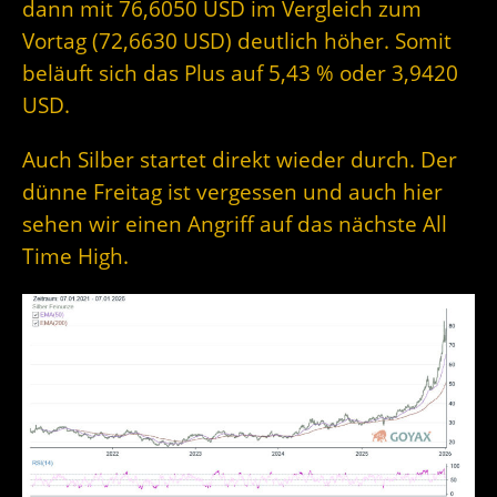
dann mit 76,6050 USD im Vergleich zum
Vortag (72,6630 USD) deutlich höher. Somit
beläuft sich das Plus auf 5,43 % oder 3,9420
USD.
Auch Silber startet direkt wieder durch. Der
dünne Freitag ist vergessen und auch hier
sehen wir einen Angriff auf das nächste All
Time High.