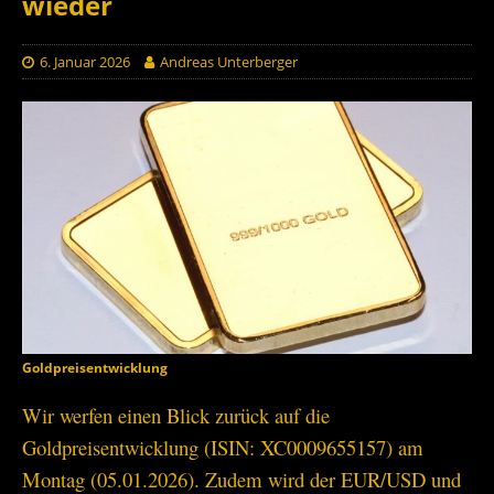
wieder
6. Januar 2026
Andreas Unterberger
Goldpreisentwicklung
Wir werfen einen Blick zurück auf die
Goldpreisentwicklung (ISIN: XC0009655157) am
Montag (05.01.2026). Zudem wird der EUR/USD und