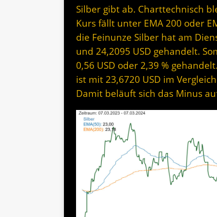
Silber gibt ab. Charttechnisch bl
Kurs fällt unter EMA 200 oder E
die Feinunze Silber hat am Dien
und 24,2095 USD gehandelt. Somi
0,56 USD oder 2,39 % gehandelt.
ist mit 23,6720 USD im Vergleic
Damit beläuft sich das Minus au