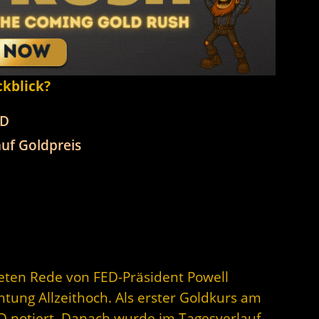
ckblick?
SD
uf Goldpreis
eten Rede von FED-Präsident Powell
chtung Allzeithoch. Als erster Goldkurs am
 notiert. Danach wurde im Tagesverlauf