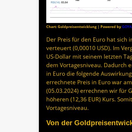
Chart: Goldpreisentwicklung | Powered by
GOYA
Der Preis für den Euro hat sich 
verteuert (0,00010 USD). Im Ver
US-Dollar mit seinem letzten Ta
dem Vortagesniveau. Dadurch erg
in Euro die folgende Auswirkung
errechnete Preis in Euro war am
(05.03.2024) errechnen wir für 
höheren (12,36 EUR) Kurs. Somit
Vortagesniveau.
Von der Goldpreisentwick