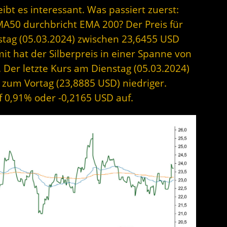
eibt es interessant. Was passiert zuerst:
MA50 durchbricht EMA 200? Der Preis für
stag (05.03.2024) zwischen 23,6455 USD
t hat der Silberpreis in einer Spanne von
 Der letzte Kurs am Dienstag (05.03.2024)
h zum Vortag (23,8885 USD) niedriger.
f 0,91% oder -0,2165 USD auf.