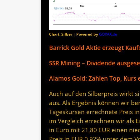
Chart: Silber | Powered by
GOYAX.de
Barrick Gold Aktie erzeugt Kaufs
SSR Mining – Dividende ausgesetz
Alamos Gold: Zahlen Top, Kurs e
Auch auf den Silberpreis wirkt 
aus. Als Ergebnis können wir be
Tageskursen errechnete Preis in
im Vergleich errechnen wir als E
in Euro mit 21,80 EUR einen nied
Preis in EUR 0,92% unter dem V