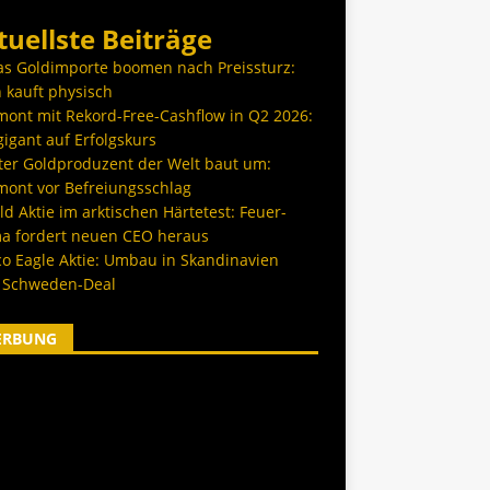
tuellste Beiträge
as Goldimporte boomen nach Preissturz:
 kauft physisch
ont mit Rekord-Free-Cashflow in Q2 2026:
igant auf Erfolgskurs
ter Goldproduzent der Welt baut um:
ont vor Befreiungsschlag
d Aktie im arktischen Härtetest: Feuer-
a fordert neuen CEO heraus
co Eagle Aktie: Umbau in Skandinavien
 Schweden-Deal
ERBUNG