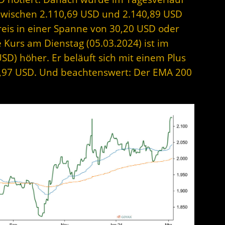
 zwischen 2.110,69 USD und 2.140,89 USD
reis in einer Spanne von 30,20 USD oder
 Kurs am Dienstag (05.03.2024) ist im
SD) höher. Er beläuft sich mit einem Plus
7,97 USD. Und beachtenswert: Der EMA 200