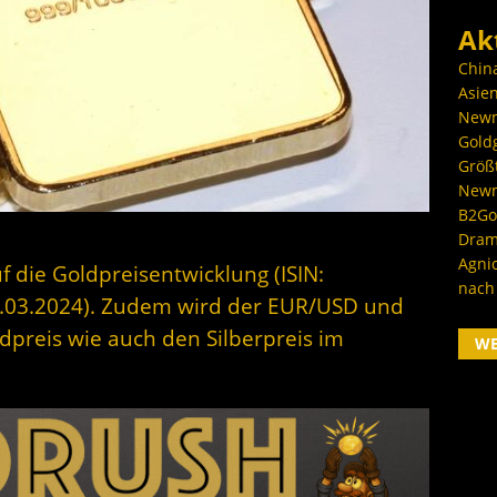
Ak
Chin
Asien
Newm
Goldg
Größ
Newm
B2Gol
Dram
Agni
f die Goldpreisentwicklung (ISIN:
nach
.03.2024). Zudem wird der EUR/USD und
dpreis wie auch den Silberpreis im
W