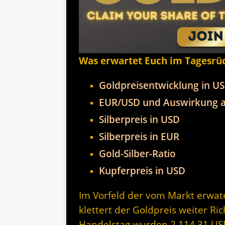
Was erwartet Euch im Tagesrü
Goldpreisentwicklung in U
EUR/USD und Auswirkung a
Silberpreis in USD
Silberpreis in EUR
Gold-Silber-Ratio
Kupferpreis in USD
Im Vorfeld der vom Markt erwat
klettert der Goldpreis weiter Ri
Handelstag wurden 2.114,31 USD