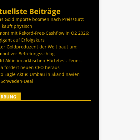
tuellste Beiträge
as Goldimporte boomen nach Preissturz:
 kauft physisch
ont mit Rekord-Free-Cashflow in Q2 2026:
igant auf Erfolgskurs
ter Goldproduzent der Welt baut um:
ont vor Befreiungsschlag
d Aktie im arktischen Härtetest: Feuer-
a fordert neuen CEO heraus
co Eagle Aktie: Umbau in Skandinavien
 Schweden-Deal
ERBUNG