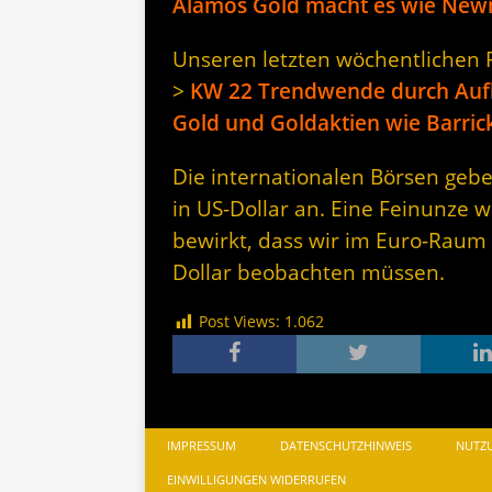
Alamos Gold macht es wie Ne
Unseren letzten wöchentlichen Rü
>
KW 22 Trendwende durch Auf
Gold und Goldaktien wie Barri
Die internationalen Börsen gebe
in US-Dollar an. Eine Feinunze w
bewirkt, dass wir im Euro-Raum
Dollar beobachten müssen.
Post Views:
1.062
IMPRESSUM
DATENSCHUTZHINWEIS
NUTZ
EINWILLIGUNGEN WIDERRUFEN