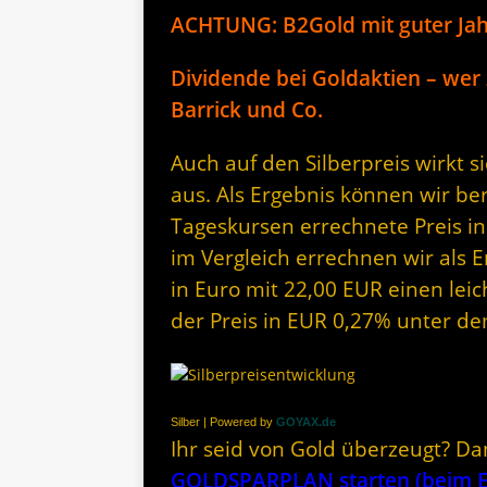
ACHTUNG: B2Gold mit guter Ja
Dividende bei Goldaktien – wer
Barrick und Co.
Auch auf den Silberpreis wirkt 
aus. Als Ergebnis können wir be
Tageskursen errechnete Preis in
im Vergleich errechnen wir als 
in Euro mit 22,00 EUR einen leich
der Preis in EUR 0,27% unter d
Silber | Powered by
GOYAX.de
Ihr seid von Gold überzeugt? Da
GOLDSPARPLAN starten (beim Er