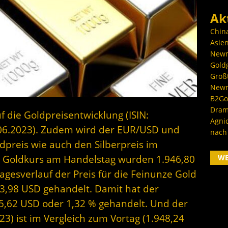
Ak
Chin
Asien
Newm
Goldg
Größ
Newm
B2Gol
Dram
f die Goldpreisentwicklung (ISIN:
Agni
06.2023). Zudem wird der EUR/USD und
nach
dpreis wie auch den Silberpreis im
W
r Goldkurs am Handelstag wurden 1.946,80
gesverlauf der Preis für die Feinunze Gold
3,98 USD gehandelt. Damit hat der
25,62 USD oder 1,32 % gehandelt. Und der
3) ist im Vergleich zum Vortag (1.948,24