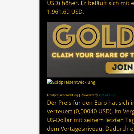
USD) höher. Er beläuft sich mit
1.961,69 USD.
Goldpreisentwicklung | Powered by
GOYAX.de
Der Preis für den Euro hat sich 
verteuert (0,00040 USD). Im Ver
US-Dollar mit seinem letzten Ta
dem Vortagesniveau. Dadurch erg