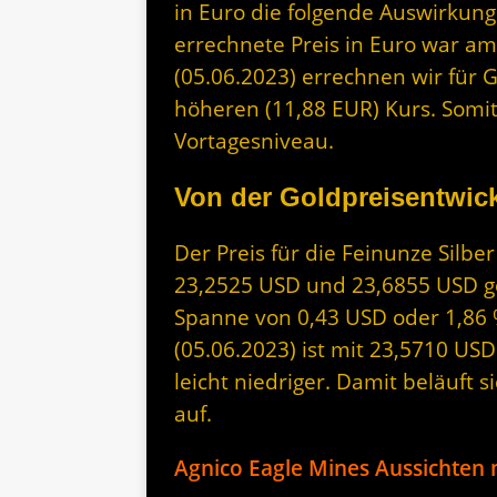
in Euro die folgende Auswirkung
errechnete Preis in Euro war am
(05.06.2023) errechnen wir für 
höheren (11,88 EUR) Kurs. Somit
Vortagesniveau.
Von der Goldpreisentwick
Der Preis für die Feinunze Silb
23,2525 USD und 23,6855 USD geh
Spanne von 0,43 USD oder 1,86 
(05.06.2023) ist mit 23,5710 US
leicht niedriger. Damit beläuft 
auf.
Agnico Eagle Mines Aussichten