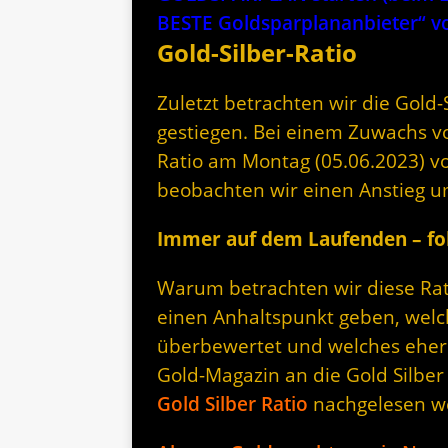
BESTE Goldsparplananbieter“
Gold-Silber-Ratio
Zuletzt betrachten wir die Gold-Si
gestiegen. Bei einem Zuwachs vo
Ratio am Montag (05.06.2023) vo
beobachten wir einen Anstieg u
Immer auf dem Laufenden – fol
Warum betrachten wir diese Rati
einen Anhaltspunkt geben, welc
überbewertet und welches eher 
Gold-Magazin an die Gold Silber
Gold Silber Ratio
nachgelesen w