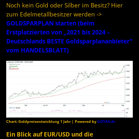
Noch kein Gold oder Silber im Besitz? Hier
zum Edelmetallbesitzer werden ->
GOLDSPARPLAN starten (beim
Erstplatzierten von „2021 bis 2024 –
Deutschlands BESTE Goldsparplananbieter“
vom HANDELSBLATT)
Chart: Goldpreisentwicklung 1 Jahr | Powered by
GOYAX.de
Ein Blick auf EUR/USD und die