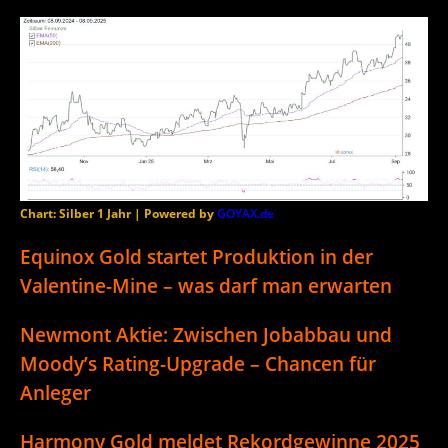
Chart: Silber 1 Jahr | Powered by
GOYAX.de
Equinox Gold startet Produktion in der
Valentine-Mine – was darf man erwarten
Newmont Aktie: Zwischen Jobabbau und
Moody’s Rating-Upgrade – Chancen für
Anleger
Harmony Gold meldet Rekordgewinne 2025