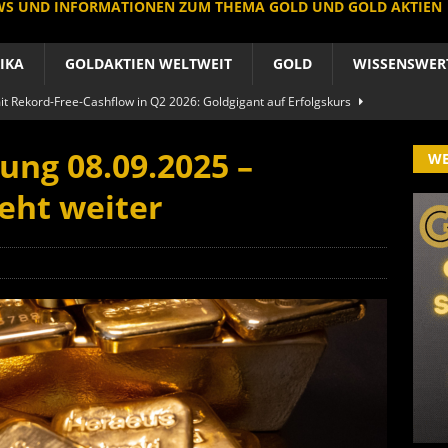
EWS UND INFORMATIONEN ZUM THEMA GOLD UND GOLD AKTIEN
IKA
GOLDAKTIEN WELTWEIT
GOLD
WISSENSWER
 Rekord-Free-Cashflow in Q2 2026: Goldgigant auf Erfolgskurs
A
ung 08.09.2025 –
W
produzent der Welt baut um: Newmont vor Befreiungsschlag
eht weiter
A
 im arktischen Härtetest: Feuer-Drama fordert neuen CEO heraus
RIKA
le Aktie: Umbau in Skandinavien nach Schweden-Deal
A
importe boomen nach Preissturz: Asien kauft physisch
GOLD