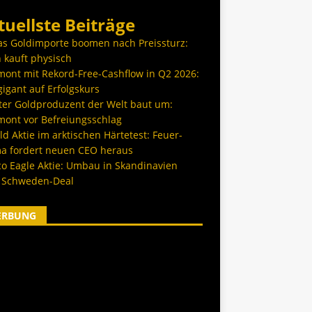
tuellste Beiträge
as Goldimporte boomen nach Preissturz:
 kauft physisch
ont mit Rekord-Free-Cashflow in Q2 2026:
igant auf Erfolgskurs
ter Goldproduzent der Welt baut um:
ont vor Befreiungsschlag
d Aktie im arktischen Härtetest: Feuer-
a fordert neuen CEO heraus
co Eagle Aktie: Umbau in Skandinavien
 Schweden-Deal
ERBUNG