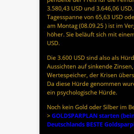
3.580,43 USD und 3.646,06 USD. 
Tagesspanne von 65,63 USD oder 
am Montag (08.09.25 ) ist im Ver
höher. Sie beläuft sich mit eine
USD.
Die 3.600 USD sind also als Hür
Aussichten auf sinkende Zinse
Wertespeicher, der Krisen übers
Da diese Hürde genommen wurde
ein psychologische Hürde.
Noch kein Gold oder Silber im B
>
GOLDSPARPLAN starten (beim 
Deutschlands BESTE Goldspar