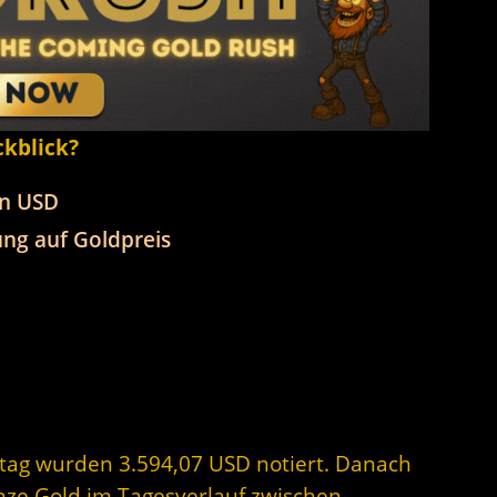
ckblick?
in USD
ng auf Goldpreis
stag wurden 3.594,07 USD notiert. Danach
unze Gold im Tagesverlauf zwischen