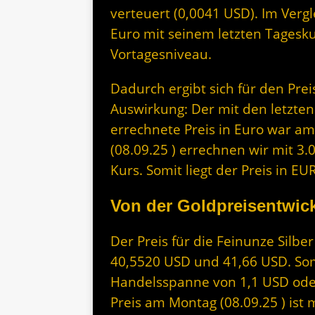
verteuert (0,0041 USD). Im Vergl
Euro mit seinem letzten Tagesk
Vortagesniveau.
Dadurch ergibt sich für den Prei
Auswirkung: Der mit den letzten
errechnete Preis in Euro war am
(08.09.25 ) errechnen wir mit 3
Kurs. Somit liegt der Preis in 
Von der Goldpreisentwick
Der Preis für die Feinunze Silb
40,5520 USD und 41,66 USD. Somi
Handelsspanne von 1,1 USD oder
Preis am Montag (08.09.25 ) ist