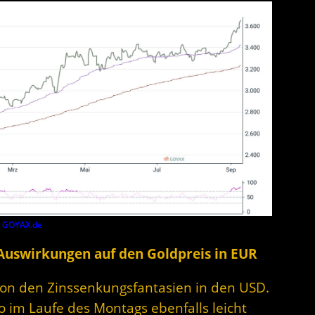
y
GOYAX.de
 Auswirkungen auf den Goldpreis in EUR
 von den Zinssenkungsfantasien in den USD.
ro im Laufe des Montags ebenfalls leicht