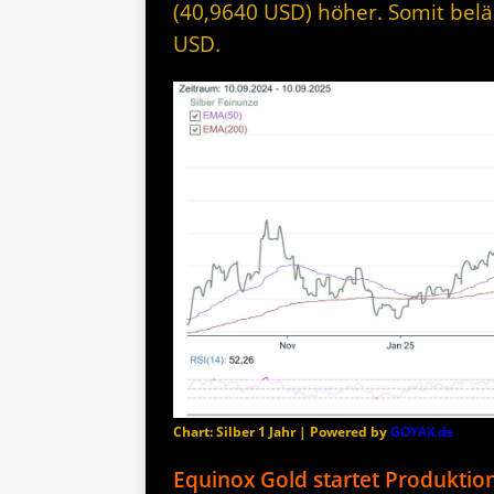
(40,9640 USD) höher. Somit belä
USD.
Chart: Silber 1 Jahr | Powered by
GOYAX.de
Equinox Gold startet Produktio