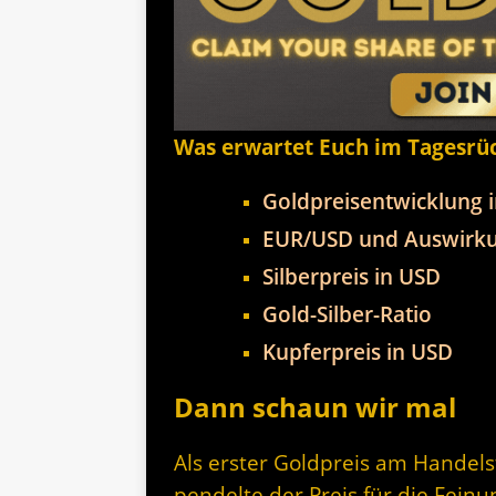
Was erwartet Euch im Tagesrü
Goldpreisentwicklung 
EUR/USD und Auswirku
Silberpreis in USD
Gold-Silber-Ratio
Kupferpreis in USD
Dann schaun wir mal
Als erster Goldpreis am Handel
pendelte der Preis für die Fein