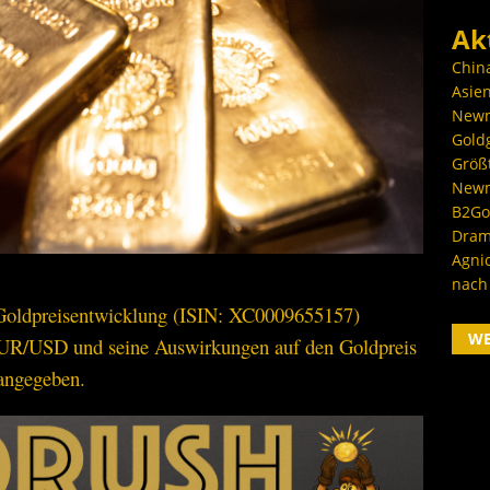
Ak
Chin
Asien
Newm
Goldg
Größ
Newm
B2Gol
Dram
Agni
nach
 Goldpreisentwicklung (ISIN: XC0009655157)
W
EUR/USD und seine Auswirkungen auf den Goldpreis
angegeben.