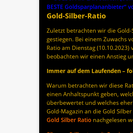
BESTE Goldsparplananbieter“
Gold-Silber-Ratio
Zuletzt betrachten wir die Gold-Si
gestiegen. Bei einem Zuwachs vo
Ratio am Dienstag (10.10.2023) 
beobachten wir einen Anstieg u
Immer auf dem Laufenden – fol
Warum betrachten wir diese Rati
einen Anhaltspunkt geben, welc
überbewertet und welches eher 
Gold-Magazin an die Gold Silber
Gold Silber Ratio
nachgelesen w