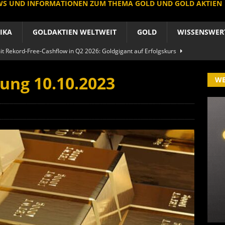
EWS UND INFORMATIONEN ZUM THEMA GOLD UND GOLD AKTIEN
IKA
GOLDAKTIEN WELTWEIT
GOLD
WISSENSWER
 Rekord-Free-Cashflow in Q2 2026: Goldgigant auf Erfolgskurs
A
ung 10.10.2023
W
produzent der Welt baut um: Newmont vor Befreiungsschlag
A
 im arktischen Härtetest: Feuer-Drama fordert neuen CEO heraus
RIKA
le Aktie: Umbau in Skandinavien nach Schweden-Deal
A
importe boomen nach Preissturz: Asien kauft physisch
GOLD