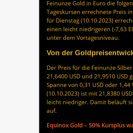
Feinunze Gold in Euro die folge
Tageskursen errechnete Preis i
für Dienstag (10.10.2023) errec
einen leicht niedrigeren (-7,63 E
unter dem Vortagesniveau.
Von der Goldpreisentwick
Der Preis für die Feinunze Silbe
21,6400 USD und 21,9510 USD geh
Spanne von 0,31 USD oder 1,44 
(10.10.2023) ist mit 21,8380 US
leicht niedriger. Damit beläuft 
auf.
Equinox Gold – 50% Kursplus wa