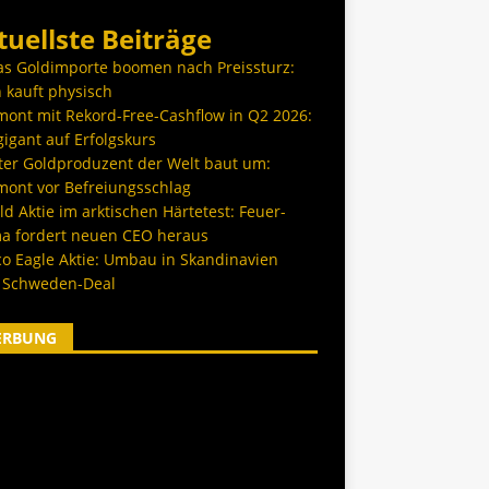
tuellste Beiträge
as Goldimporte boomen nach Preissturz:
 kauft physisch
ont mit Rekord-Free-Cashflow in Q2 2026:
igant auf Erfolgskurs
ter Goldproduzent der Welt baut um:
ont vor Befreiungsschlag
d Aktie im arktischen Härtetest: Feuer-
a fordert neuen CEO heraus
co Eagle Aktie: Umbau in Skandinavien
 Schweden-Deal
ERBUNG