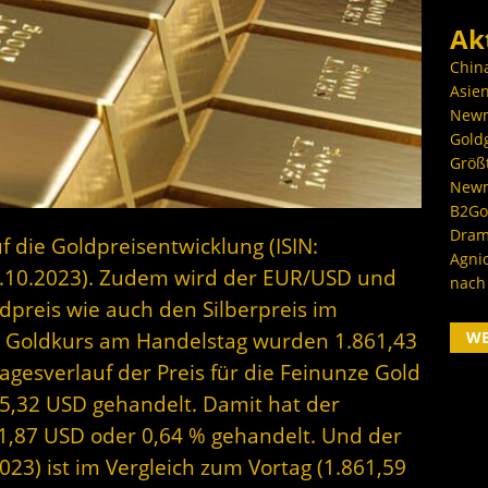
Ak
Chin
Asien
Newm
Goldg
Größ
Newm
B2Gol
Dram
f die Goldpreisentwicklung (ISIN:
Agni
.10.2023). Zudem wird der EUR/USD und
nach
dpreis wie auch den Silberpreis im
W
r Goldkurs am Handelstag wurden 1.861,43
gesverlauf der Preis für die Feinunze Gold
5,32 USD gehandelt. Damit hat der
11,87 USD oder 0,64 % gehandelt. Und der
023) ist im Vergleich zum Vortag (1.861,59