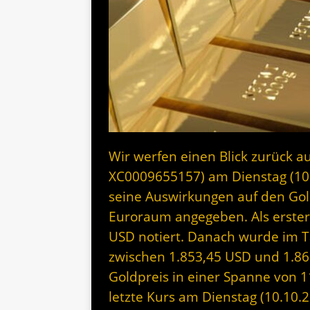
Wir werfen einen Blick zurück au
XC0009655157) am Dienstag (10
seine Auswirkungen auf den Gol
Euroraum angegeben. Als erste
USD notiert. Danach wurde im Ta
zwischen 1.853,45 USD und 1.86
Goldpreis in einer Spanne von 
letzte Kurs am Dienstag (10.10.2