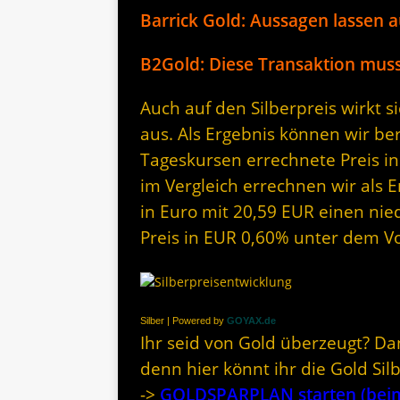
Barrick Gold: Aussagen lassen 
B2Gold: Diese Transaktion muss
Auch auf den Silberpreis wirkt 
aus. Als Ergebnis können wir be
Tageskursen errechnete Preis in
im Vergleich errechnen wir als E
in Euro mit 20,59 EUR einen nied
Preis in EUR 0,60% unter dem V
Silber | Powered by
GOYAX.de
Ihr seid von Gold überzeugt? Da
denn hier könnt ihr die Gold Si
->
GOLDSPARPLAN starten (beim 