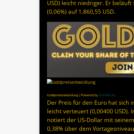
USD) leicht niedriger. Er beläuf
(0,06%) auf 1.860,55 USD.
Goldpreisentwicklung | Powered by
GOYAX.de
Der Preis für den Euro hat sich
leicht verteuert (0,00400 USD).
notiert der US-Dollar mit seine
0,38% über dem Vortagesniveau. 