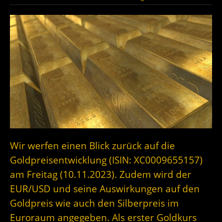
Wir werfen einen Blick zurück auf die
Goldpreisentwicklung (ISIN: XC0009655157)
am Freitag (10.11.2023). Zudem wird der
EUR/USD und seine Auswirkungen auf den
Goldpreis wie auch den Silberpreis im
Euroraum angegeben. Als erster Goldkurs